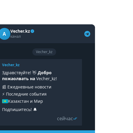
Vecher.kz
A
канал
Vecher_kz
Vecher_kz
Здравствуйте! 👋
Добро
пожаолвать на
Vecher_kz!
📰 Ежедневные новости
⚡️ Последние события
Казахстан и Мир
Подпишитесь! 🔔
сейчас