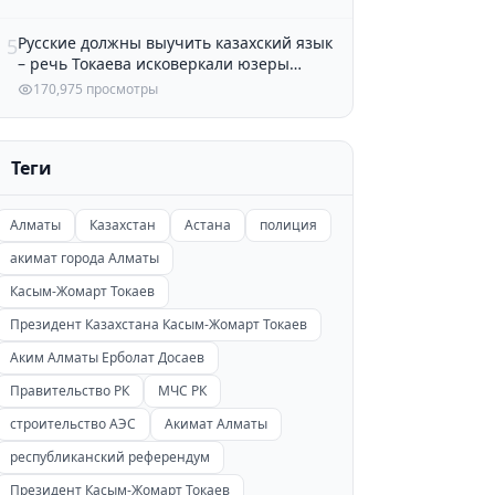
Русские должны выучить казахский язык
5
– речь Токаева исковеркали юзеры
Казнета
170,975 просмотры
Теги
Алматы
Казахстан
Астана
полиция
акимат города Алматы
Касым-Жомарт Токаев
Президент Казахстана Касым-Жомарт Токаев
Аким Алматы Ерболат Досаев
Правительство РК
МЧС РК
строительство АЭС
Акимат Алматы
республиканский референдум
Президент Касым-Жомарт Токаев