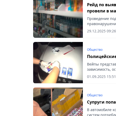
Рейд по выя
провели в м
Проведение по
правонарушений
Vecher.kz.
29.12.2025 09:26
Общество
Полицейские
Вейпы представ
зависимость, ос
01.09.2025 15:51
Общество
Супруги попа
В автомобиле к
систем потребле