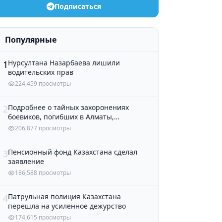
Подписаться
Популярные
Нурсултана Назарбаева лишили
1
водительских прав
224,459 просмотры
Подробнее о тайных захоронениях
2
боевиков, погибших в Алматы,
рассказали в полиции
206,877 просмотры
Пенсионный фонд Казахстана сделал
3
заявление
186,588 просмотры
Патрульная полиция Казахстана
4
перешла на усиленное дежурство
174,615 просмотры