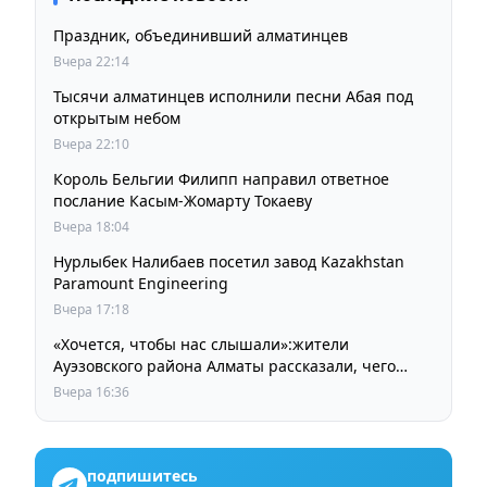
Праздник, объединивший алматинцев
Вчера 22:14
Тысячи алматинцев исполнили песни Абая под
открытым небом
Вчера 22:10
Король Бельгии Филипп направил ответное
послание Касым-Жомарту Токаеву
Вчера 18:04
Нурлыбек Налибаев посетил завод Kazakhstan
Paramount Engineering
Вчера 17:18
«Хочется, чтобы нас слышали»:жители
Ауэзовского района Алматы рассказали, чего
ждут от выборов депутатов Курултая
Вчера 16:36
подпишитесь