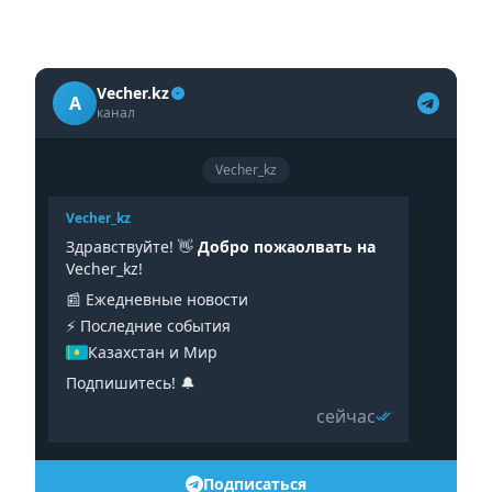
Vecher.kz
A
канал
Vecher_kz
Vecher_kz
Здравствуйте! 👋
Добро пожаолвать на
Vecher_kz!
📰 Ежедневные новости
⚡️ Последние события
Казахстан и Мир
Подпишитесь! 🔔
сейчас
Подписаться