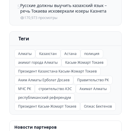
Русские должны выучить казахский язык –
5
речь Токаева исковеркали юзеры Казнета
170,973 просмотры
Теги
Алматы
Казахстан
Астана
полиция
акимат города Алматы
Касым-Жомарт Токаев
Президент Казахстана Касым-Жомарт Токаев
Аким Алматы Ерболат Досаев
Правительство РК
МЧС РК
строительство АЭС
Акимат Алматы
республиканский референдум
Президент Касым-Жомарт Токаев
Олжас Бектенов
Новости партнеров