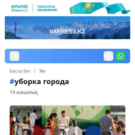
Басты бет
/
Тег
#
уборка города
14 жаңалық