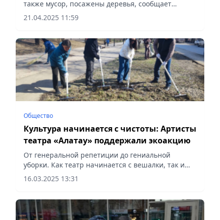
также мусор, посажены деревья, сообщает
Vecher.kz.
21.04.2025 11:59
Общество
Культура начинается с чистоты: Артисты
театра «Алатау» поддержали экоакцию
От генеральной репетиции до гениальной
уборки. Как театр начинается с вешалки, так и
культуру человека во многом определяет его
16.03.2025 13:31
отношение к чистоте, уверены артисты Театра
традиционного искусства «Алатау», передает
корреспондент Vecher.kz.