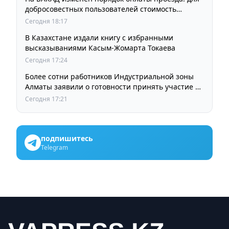
добросовестных пользователей стоимость
остается прежней
Сегодня 18:17
В Казахстане издали книгу с избранными
высказываниями Касым-Жомарта Токаева
Сегодня 17:24
Более сотни работников Индустриальной зоны
Алматы заявили о готовности принять участие в
выборах членов Курылтая
Сегодня 17:21
подпишитесь
Telegram