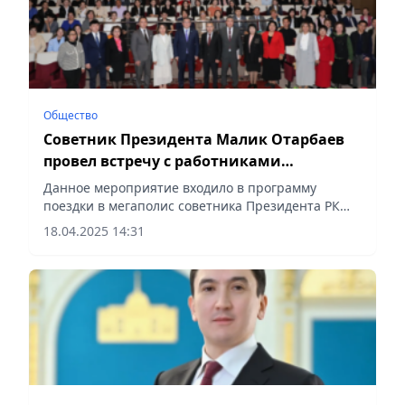
Общество
Советник Президента Малик Отарбаев
провел встречу с работниками
образования Алматы
Данное мероприятие входило в программу
поездки в мегаполис советника Президента РК
Малика Отарбаева, в рамках исполнения
18.04.2025 14:31
поручений Главы государства, поставленных на
IV заседании Национального...