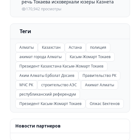
речь Токаева исковеркали юзеры Казнета
170,942 просмотры
Теги
Алматы
Казахстан
Астана
полиция
акимат города Алматы
Касым-Жомарт Токаев
Президент Казахстана Касым-Жомарт Токаев
Аким Алматы Ерболат Досаев
Правительство РК
МЧС РК
строительство АЭС
Акимат Алматы
республиканский референдум
Президент Касым-Жомарт Токаев
Олжас Бектенов
Новости партнеров