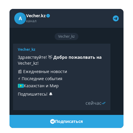
Vecher.kz
A
канал
Vecher_kz
Vecher_kz
Здравствуйте! 👋
Добро пожаолвать на
Vecher_kz!
📰 Ежедневные новости
⚡️ Последние события
Казахстан и Мир
Подпишитесь! 🔔
сейчас
Подписаться