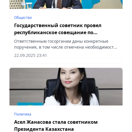
Общество
Государственный советник провел
республиканское совещание по
вопросам внутренней политики
Ответственным госорганам даны конкретные
поручения, в том числе отмечена необходимость
ускоренного внедрения новых подходов работы в
22.09.2025 23:41
сфере внутренней политики, сообщает Vecher.kz.
Политика
Асел Жанасова стала советником
Президента Казахстана