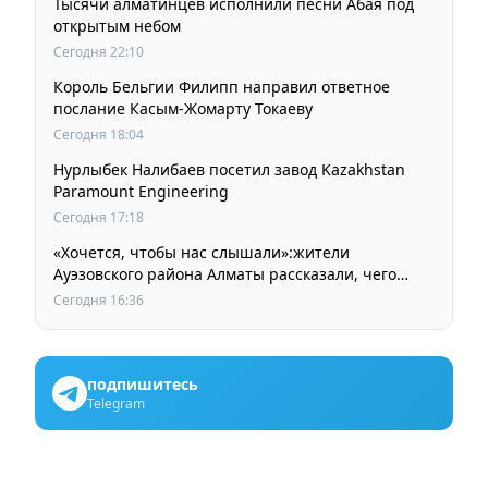
Тысячи алматинцев исполнили песни Абая под
открытым небом
Сегодня 22:10
Король Бельгии Филипп направил ответное
послание Касым-Жомарту Токаеву
Сегодня 18:04
Нурлыбек Налибаев посетил завод Kazakhstan
Paramount Engineering
Сегодня 17:18
«Хочется, чтобы нас слышали»:жители
Ауэзовского района Алматы рассказали, чего
ждут от выборов депутатов Курултая
Сегодня 16:36
подпишитесь
Telegram