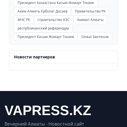
Президент Казахстана Касым-Жомарт Токаев
Аким Алматы Ерболат Досаев
Правительство РК
МЧС РК
строительство АЭС
Акимат Алматы
республиканский референдум
Президент Касым-Жомарт Токаев
Олжас Бектенов
Новости партнеров
Вечерний Алматы - Новостной сайт