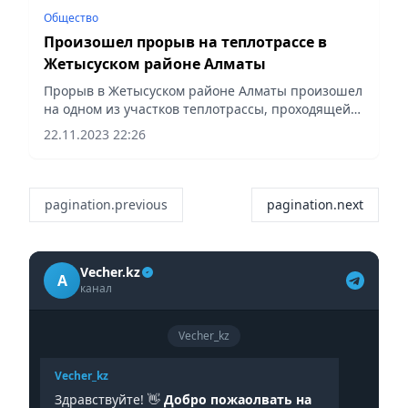
Общество
Произошел прорыв на теплотрассе в
Жетысуском районе Алматы
Прорыв в Жетысуском районе Алматы произошел
на одном из участков теплотрассы, проходящей
вдоль БАКа южнее улицы Серикова, 2а. По
22.11.2023 22:26
предварительным данным, нештатная ситуация
произошла из-за дефекта...
pagination.previous
pagination.next
Vecher.kz
A
канал
Vecher_kz
Vecher_kz
Здравствуйте! 👋
Добро пожаолвать на