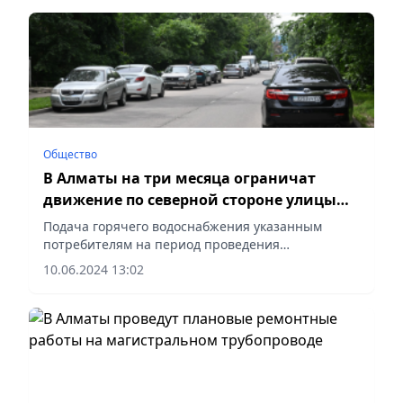
Общество
В Алматы на три месяца ограничат
движение по северной стороне улицы
Дунаевского
Подача горячего водоснабжения указанным
потребителям на период проведения
реконструкции будет сохранена,
10.06.2024 13:02
сообщает Vecher.kz.