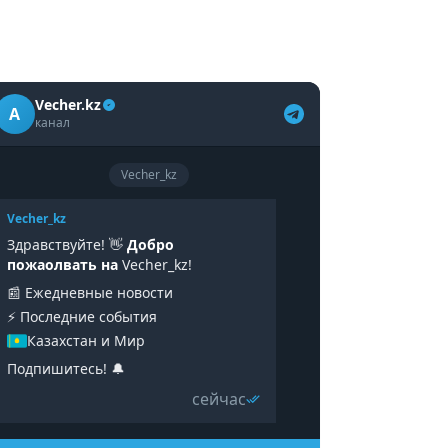
Vecher.kz
A
канал
Vecher_kz
Vecher_kz
Здравствуйте! 👋
Добро
пожаолвать на
Vecher_kz!
📰 Ежедневные новости
⚡️ Последние события
Казахстан и Мир
Подпишитесь! 🔔
сейчас