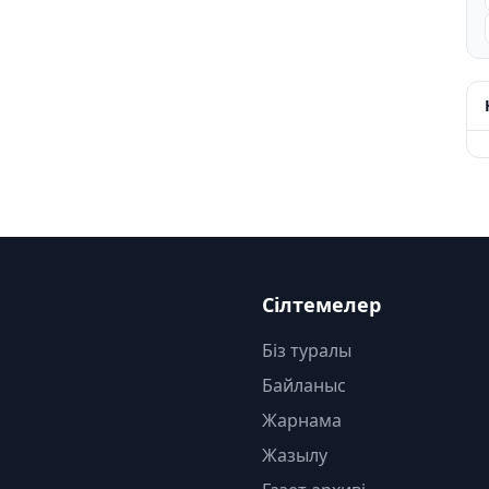
Сілтемелер
Біз туралы
Байланыс
Жарнама
Жазылу