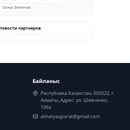
Олжас Бектенов
Новости партнеров
Байланыс
Республика Казахстан. 050022, г.
Алматы, Адрес: ул. Шевченко,
106а
almatyaqparat@gmail.com