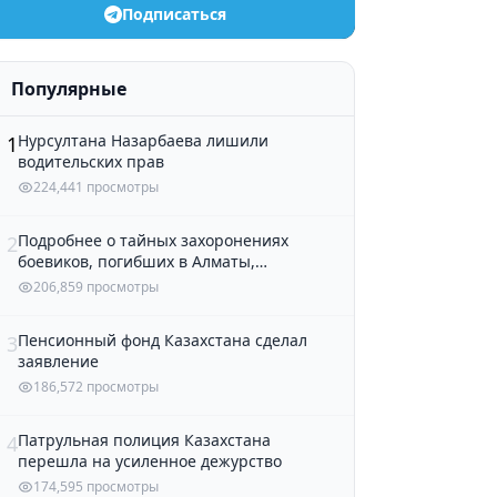
Подписаться
Популярные
Нурсултана Назарбаева лишили
1
водительских прав
224,441 просмотры
Подробнее о тайных захоронениях
2
боевиков, погибших в Алматы,
рассказали в полиции
206,859 просмотры
Пенсионный фонд Казахстана сделал
3
заявление
186,572 просмотры
Патрульная полиция Казахстана
4
перешла на усиленное дежурство
174,595 просмотры