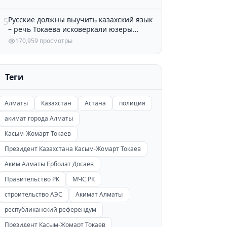
Русские должны выучить казахский язык
5
– речь Токаева исковеркали юзеры
Казнета
170,959 просмотры
Теги
Алматы
Казахстан
Астана
полиция
акимат города Алматы
Касым-Жомарт Токаев
Президент Казахстана Касым-Жомарт Токаев
Аким Алматы Ерболат Досаев
Правительство РК
МЧС РК
строительство АЭС
Акимат Алматы
республиканский референдум
Президент Касым-Жомарт Токаев