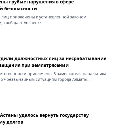
ены грубые нарушения в сфере
й безопасности
 лиц привлечены к установленной законом
, сообщает Vecher.kz.
удили должностных лиц за несрабатывание
вещения при землетрясении
ветственности привлечены 3 заместителя начальника
о чрезвычайным ситуациям города Алматы,
атность при приемке оборудования, сообщает
Астаны удалось вернуть государству
му долгов