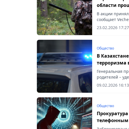
области про
В акции принял
сообщает Vecher
23.02.2026 17:27
Общество
В Казахстан
терроризма 
Генеральная пр
родителей – уд
детей в интерне
09.02.2026 16:13
Общество
Прокуратура
телефонным
Заблокировано 