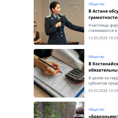
Общество
В Астане об
грамотност
Участницы фору
сталкиваются в
Vecher.kz.
12.03.2026 19:23
Общество
В Костанайс
обязательны
тенге
В целом на тер
субъектов пред
03.03.2026 13:33
Общество
«Браконьерс