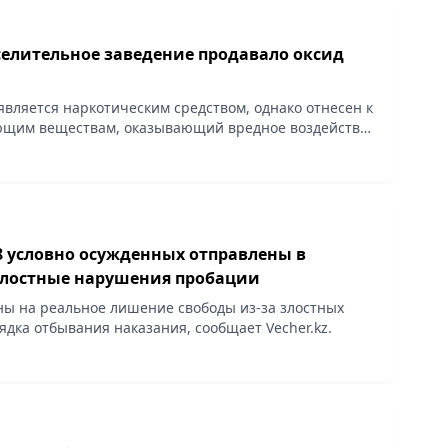
селительное заведение продавало оксид
является наркотическим средством, однако отнесен к
ющим веществам, оказывающий вредное воздействие
овье человека, сообщает Vecher.kz.
8 условно осужденных отправлены в
злостные нарушения пробации
ы на реальное лишение свободы из-за злостных
дка отбывания наказания, сообщает Vecher.kz.