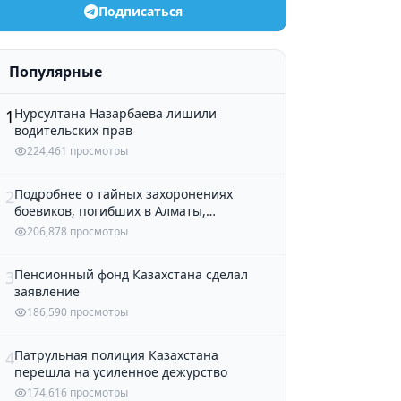
Подписаться
Популярные
Нурсултана Назарбаева лишили
1
водительских прав
224,461 просмотры
Подробнее о тайных захоронениях
2
боевиков, погибших в Алматы,
рассказали в полиции
206,878 просмотры
Пенсионный фонд Казахстана сделал
3
заявление
186,590 просмотры
Патрульная полиция Казахстана
4
перешла на усиленное дежурство
174,616 просмотры