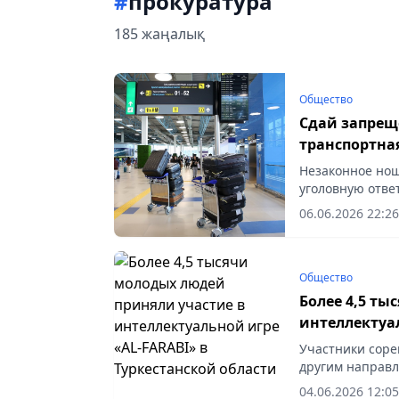
#
прокуратура
185 жаңалық
Общество
Сдай запрещ
транспортна
ответственн
Незаконное нош
уголовную ответ
06.06.2026 22:26
Общество
Более 4,5 ты
интеллектуал
области
Участники сорев
другим направл
04.06.2026 12:05