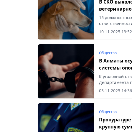
В СКО выявл
ветеринарно
15 должностных
ответственности
10.11.2025 13:52
Общество
В Алматы ос
системы опо
К уголовной от
Департамента п
проявившие хал
03.11.2025 14:36
Vecher.kz.
Общество
Прокуратуре 
крупную сум