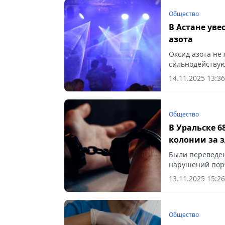
Общество
В Астане уве
азота
Оксид азота не 
сильнодейству
на жизнь и здор
14.11.2025 13:36
Общество
В Уральске 6
колонии за 
Были переведен
нарушений поря
13.11.2025 15:26
Общество