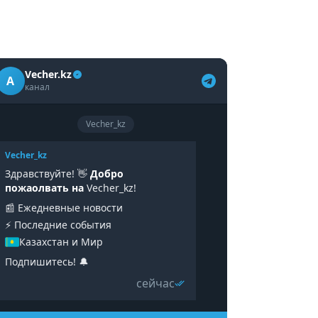
Vecher.kz
A
канал
Vecher_kz
Vecher_kz
Здравствуйте! 👋
Добро
пожаолвать на
Vecher_kz!
📰 Ежедневные новости
⚡️ Последние события
Казахстан и Мир
Подпишитесь! 🔔
сейчас