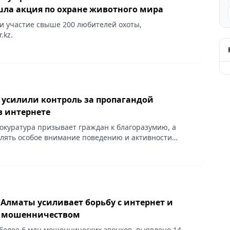
шла акция по охране животного мира
и участие свыше 200 любителей охоты,
.kz.
е усилили контроль за пропагандой
в интернете
окуратура призывает граждан к благоразумию, а
елять особое внимание поведению и активности
те, сообщает Vecher.kz.
 Алматы усиливает борьбу с интернет и
 мошенничеством
более 6 млн мошеннических звонков, выявлено 14