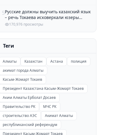
Русские должны выучить казахский язык
5
– речь Токаева исковеркали юзеры
Казнета
170,976 просмотры
Теги
Алматы
Казахстан
Астана
полиция
акимат города Алматы
Касым-Жомарт Токаев
Президент Казахстана Касым-Жомарт Токаев
Аким Алматы Ерболат Досаев
Правительство РК
МЧС РК
строительство АЭС
Акимат Алматы
республиканский референдум
Президент Касым-Жомарт Токаев