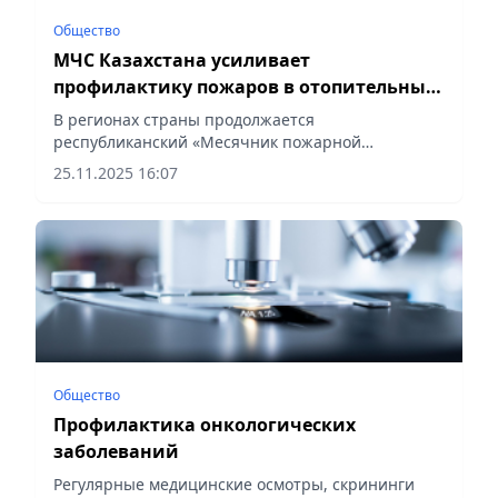
Общество
МЧС Казахстана усиливает
профилактику пожаров в отопительный
сезон
В регионах страны продолжается
республиканский «Месячник пожарной
безопасности», направленный на
25.11.2025 16:07
предупреждение пожаров и отравлений угарным
газом в отопительный период. Сотрудники
подразделений...
Общество
Профилактика онкологических
заболеваний
Регулярные медицинские осмотры, скрининги