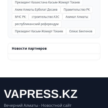
Президент Казахстана Касым-Жомарт Токаев
Аким Алматы Ерболат Досаев
Правительство РК
МЧС РК
строительство АЭС
Акимат Алматы
республиканский референдум
Президент Касым-Жомарт Токаев
Олжас Бектенов
Новости партнеров
Вечерний Алматы - Новостной сайт