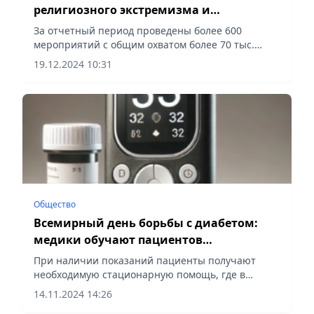
религиозного экстремизма и
терроризма прошел в Алматы
За отчетный период проведены более 600
мероприятий с общим охватом более 70 тыс.
человек, сообщает Vecher.kz.
19.12.2024 10:31
Общество
Всемирный день борьбы с диабетом:
медики обучают пациентов
контролировать заболевание
При наличии показаний пациенты получают
необходимую стационарную помощь, где в
прошлом году было пролечено 56933 пациентов с
14.11.2024 14:26
сахарным диабетом, сообщает Vecher.kz.