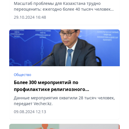
Масштаб проблемы для Казахстана трудно
переоценить: ежегодно более 40 тысяч человек
переносят инсульт, а в 2023 году этот показатель
29.10.2024 16:48
вырос до 45 тысяч, сообщает Vecher.kz.
Общество
Более 300 мероприятий по
профилактике религиозного
экстремизма и терроризма проведено в
Данные мероприятия охватили 28 тысяч человек,
Алматы
передает Vecher.kz.
09.08.2024 12:13