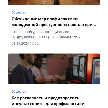
Общество
Обсуждение мер профилактики
молодежной преступности прошло при
участии представителей ООН
Стороны обсудили потенциальное
сотрудничество в сфере профилактики
правонарушений среди молодежи и пропаганды
01.11.2024 17:52
ЗОЖ, сообщает Vecher.kz.
Общество
Как распознать и предотвратить
инсульт: советы для профилактики