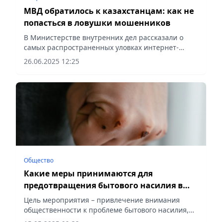
МВД обратилось к казахстанцам: как не
попасться в ловушки мошенников
В Министерстве внутренних дел рассказали о
самых распространенных уловках интернет-
мошенников и напомнили, как защитить себя от
26.06.2025 12:25
обмана, сообщает Vecher.kz. По словам
специалистов, особенно...
Общество
Какие меры принимаются для
предотвращения бытового насилия в
Астане
Цель мероприятия – привлечение внимания
общественности к проблеме бытового насилия,
сообщает Vecher.kz.