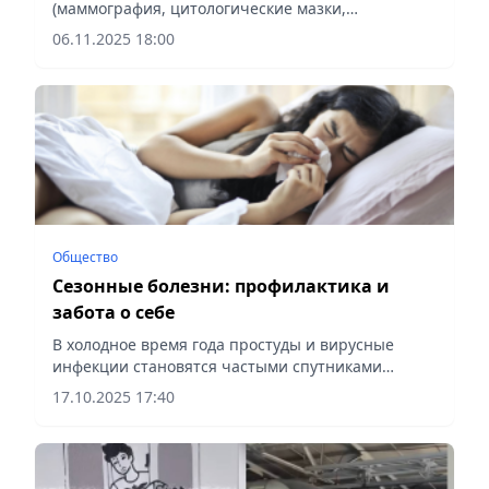
(маммография, цитологические мазки,
колоноскопия) помогают выявить онкологические
06.11.2025 18:00
заболевания на ранних стадиях, сообщает
Vecher.kz.
Общество
Сезонные болезни: профилактика и
забота о себе
В холодное время года простуды и вирусные
инфекции становятся частыми спутниками
многих казахстанцев. Почему мы болеем чаще,
17.10.2025 17:40
как защитить себя и близких, и стоит ли делать
прививку от гриппа? Об...