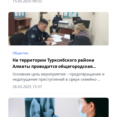
15.05.2025 09:32
Общество
На территории Турксибского района
Алматы проводится общегородская
акция «Нет насилию в семье!»
Основная цель мероприятия – предотвращение и
недопущение преступлений в сфере семейно-
бытовых отношений, а также повышение
28.03.2025 15:37
правовой грамотности населения,
сообщает Vecher.kz.