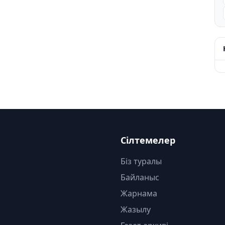
Сілтемелер
Біз туралы
Байланыс
Жарнама
Жазылу