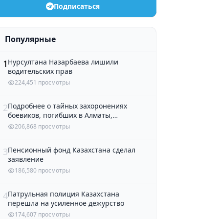
Подписаться
Популярные
Нурсултана Назарбаева лишили
1
водительских прав
224,451 просмотры
Подробнее о тайных захоронениях
2
боевиков, погибших в Алматы,
рассказали в полиции
206,868 просмотры
Пенсионный фонд Казахстана сделал
3
заявление
186,580 просмотры
Патрульная полиция Казахстана
4
перешла на усиленное дежурство
174,607 просмотры