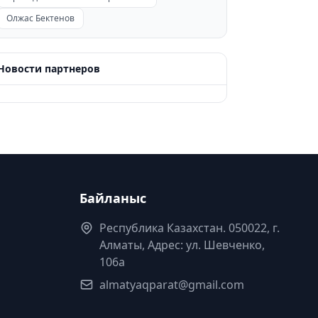
Олжас Бектенов
Новости партнеров
Байланыс
Республика Казахстан. 050022, г.
Алматы, Адрес: ул. Шевченко,
106а
almatyaqparat@gmail.com