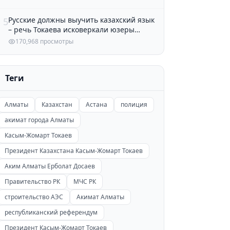
Русские должны выучить казахский язык
5
– речь Токаева исковеркали юзеры
Казнета
170,968 просмотры
Теги
Алматы
Казахстан
Астана
полиция
акимат города Алматы
Касым-Жомарт Токаев
Президент Казахстана Касым-Жомарт Токаев
Аким Алматы Ерболат Досаев
Правительство РК
МЧС РК
строительство АЭС
Акимат Алматы
республиканский референдум
Президент Касым-Жомарт Токаев