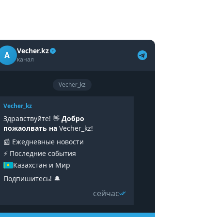
Vecher.kz
A
канал
Vecher_kz
Vecher_kz
Здравствуйте! 👋
Добро
пожаолвать на
Vecher_kz!
📰 Ежедневные новости
⚡️ Последние события
Казахстан и Мир
Подпишитесь! 🔔
сейчас