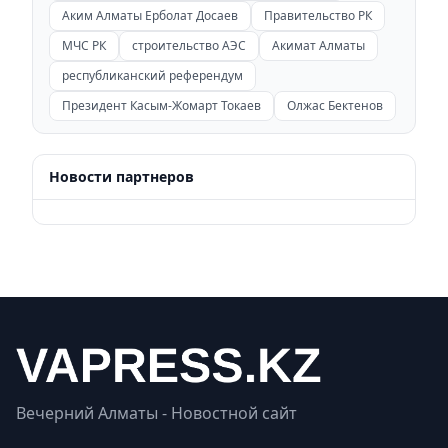
Аким Алматы Ерболат Досаев
Правительство РК
МЧС РК
строительство АЭС
Акимат Алматы
республиканский референдум
Президент Касым-Жомарт Токаев
Олжас Бектенов
Новости партнеров
Вечерний Алматы - Новостной сайт