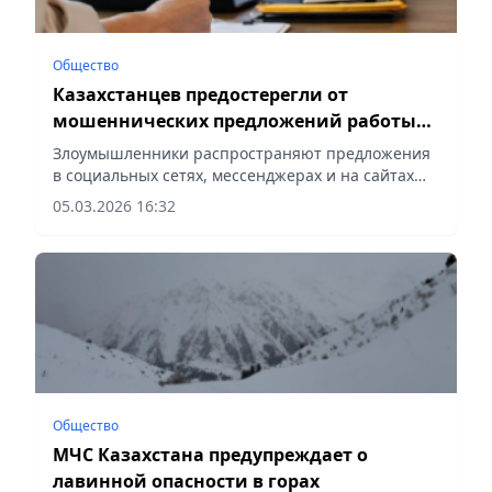
Общество
Казахстанцев предостерегли от
мошеннических предложений работы
за границей
Злоумышленники распространяют предложения
в социальных сетях, мессенджерах и на сайтах
объявлений, обещая высокий доход, сообщает
05.03.2026 16:32
Vecher.kz.
Общество
МЧС Казахстана предупреждает о
лавинной опасности в горах