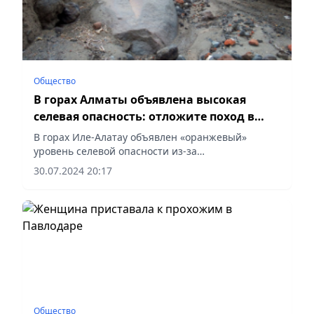
Общество
В горах Алматы объявлена высокая
селевая опасность: отложите поход в
горы!
В горах Иле-Алатау объявлен «оранжевый»
уровень селевой опасности из-за
прогнозирования сильного дождя,
30.07.2024 20:17
сообщает Vecher.kz.
Общество