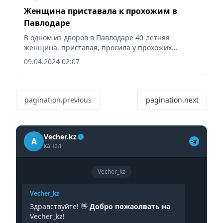
Женщина приставала к прохожим в
Павлодаре
В одном из дворов в Павлодаре 40-летняя
женщина, приставая, просила у прохожих
закурить, сообщает Polisia.kz. Такое поведение
09.04.2024 02:07
женщины не оценила горожанка, которая
вызвала полицию.
pagination.previous
pagination.next
Vecher.kz
A
канал
Vecher_kz
Vecher_kz
Здравствуйте! 👋
Добро пожаолвать на
Vecher_kz!