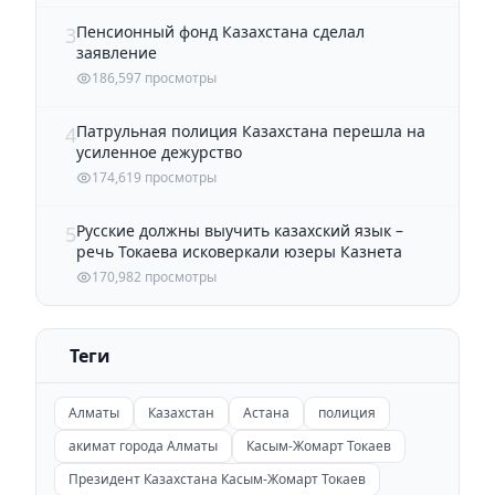
Пенсионный фонд Казахстана сделал
3
заявление
186,597 просмотры
Патрульная полиция Казахстана перешла на
4
усиленное дежурство
174,619 просмотры
Русские должны выучить казахский язык –
5
речь Токаева исковеркали юзеры Казнета
170,982 просмотры
Теги
Алматы
Казахстан
Астана
полиция
акимат города Алматы
Касым-Жомарт Токаев
Президент Казахстана Касым-Жомарт Токаев