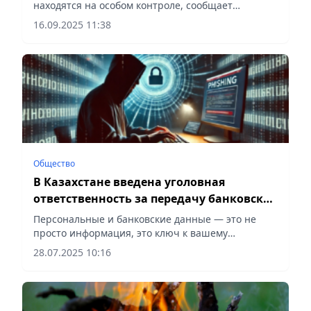
находятся на особом контроле, сообщает
Vecher.kz.
16.09.2025 11:38
Общество
В Казахстане введена уголовная
ответственность за передачу банковских
реквизитов третьим лицам
Персональные и банковские данные — это не
просто информация, это ключ к вашему
имуществу, сообщает Vecher.kz.
28.07.2025 10:16