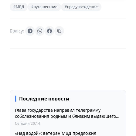
#МВД
#путешествие
#предупреждение
Бөлісу:
Последние новости
Глава государства направил телеграмму
соболезнования родным и близким выдающегося
кинорежиссера Ардака Амиркулова
Сегодня 20:14
«Над водой»: ветеран МВД предложил