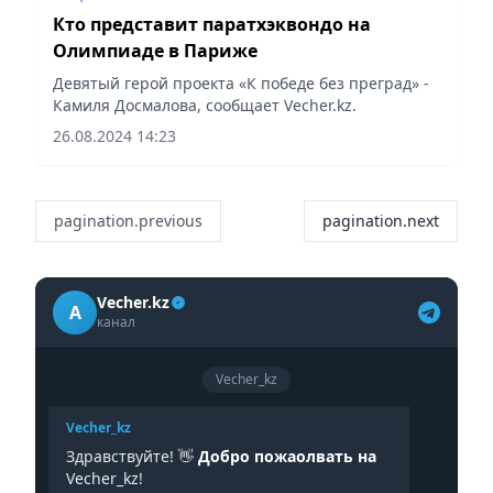
Кто представит паратхэквондо на
Олимпиаде в Париже
Девятый герой проекта «К победе без преград» -
Камиля Досмалова, сообщает Vecher.kz.
26.08.2024 14:23
pagination.previous
pagination.next
Vecher.kz
A
канал
Vecher_kz
Vecher_kz
Здравствуйте! 👋
Добро пожаолвать на
Vecher_kz!