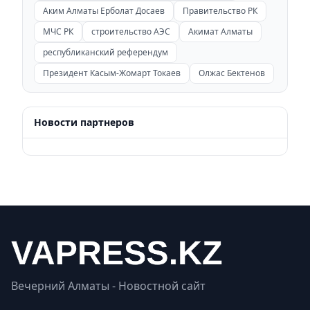
Аким Алматы Ерболат Досаев
Правительство РК
МЧС РК
строительство АЭС
Акимат Алматы
республиканский референдум
Президент Касым-Жомарт Токаев
Олжас Бектенов
Новости партнеров
Вечерний Алматы - Новостной сайт