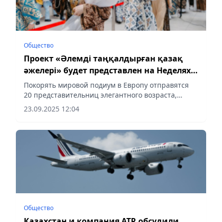
Общество
Проект «Әлемді таңқалдырған қазақ
әжелері» будет представлен на Неделях
моды в Париже и Милане
Покорять мировой подиум в Европу отправятся
20 представительниц элегантного возраста,
сообщает Vecher.kz.
23.09.2025 12:04
Общество
Казахстан и компания ATR обсудили