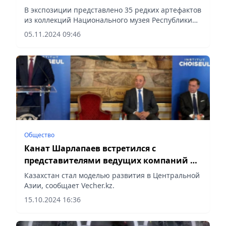
в музее Гиме
В экспозиции представлено 35 редких артефактов
из коллекций Национального музея Республики
Казахстан и Государственного историко-
05.11.2024 09:46
культурного музея-заповедника «Азрет-Султан»,
отражающих ключевые...
Общество
Канат Шарлапаев встретился с
представителями ведущих компаний в
Париже
Казахстан стал моделью развития в Центральной
Азии, сообщает Vecher.kz.
15.10.2024 16:36