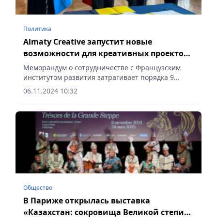
Политика
Almaty Creative запустит новые
возможности для креативных проектов
во Франции
Меморандум о сотрудничестве с Французским
институтом развития затрагивает порядка 9
отраслей креативных индустрий,
06.11.2024 10:32
сообщает Vecher.kz.
Общество
В Париже открылась выставка
«Казахстан: сокровища Великой степи»