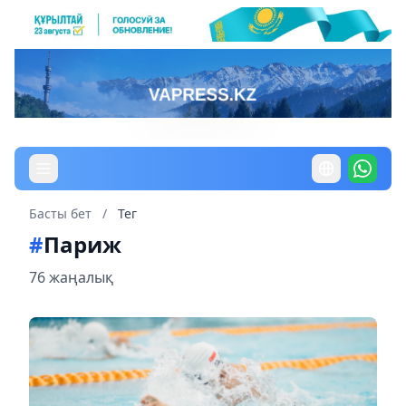
Басты бет
/
Тег
#
Париж
76 жаңалық