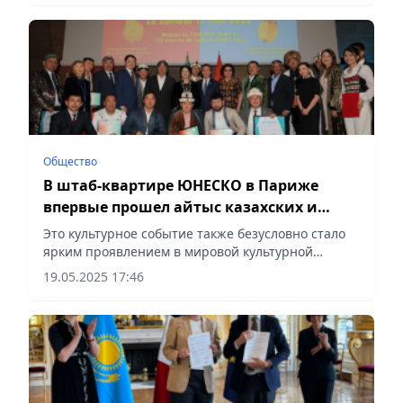
Общество
В штаб-квартире ЮНЕСКО в Париже
впервые прошел айтыс казахских и
кыргызских акынов
Это культурное событие также безусловно стало
ярким проявлением в мировой культурной
столице духовного единства братских стран –
19.05.2025 17:46
Казахстана и Кыргызстана, сообщает Vecher.kz.