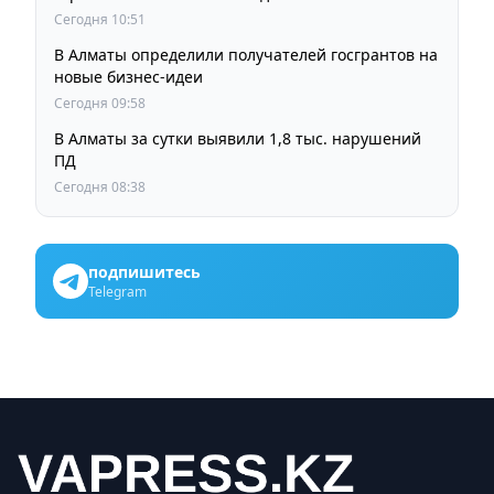
области
Сегодня 10:51
В Алматы определили получателей госгрантов на
новые бизнес-идеи
Сегодня 09:58
В Алматы за сутки выявили 1,8 тыс. нарушений
ПД
Сегодня 08:38
подпишитесь
Telegram