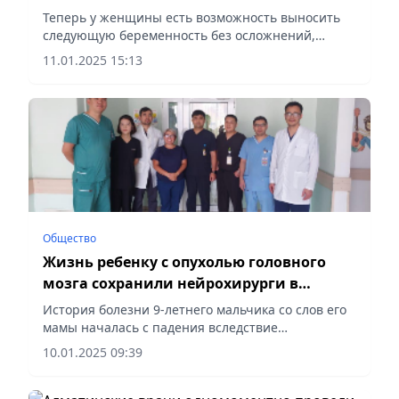
женщины
Теперь у женщины есть возможность выносить
следующую беременность без осложнений,
сообщает Vecher.kz. В Городской перинатальный
11.01.2025 15:13
центр №2 Алматы экстренно поступила 34-летняя
женщина на 37-й...
Общество
Жизнь ребенку с опухолью головного
мозга сохранили нейрохирурги в
Алматы
История болезни 9-летнего мальчика со слов его
мамы началась с падения вследствие
головокружения, чему предшествовало двоение в
10.01.2025 09:39
глазах, слабость, шаткость походки. Участковый
врач поликлиники по...