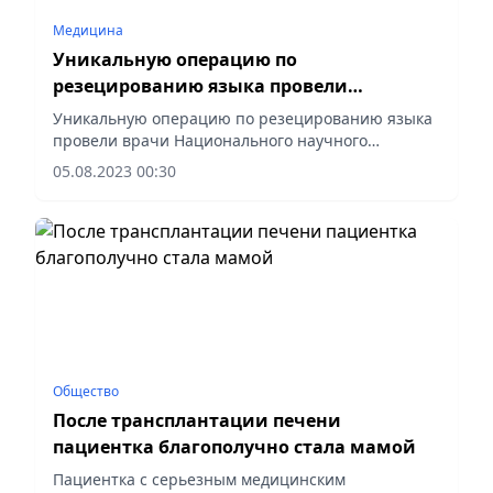
Медицина
Уникальную операцию по
резецированию языка провели
астанинские врачи
Уникальную операцию по резецированию языка
провели врачи Национального научного
онкологического центра 62-летней пациентке с
05.08.2023 00:30
редким диагнозом – макроглоссия.
Общество
После трансплантации печени
пациентка благополучно стала мамой
Пациентка с серьезным медицинским