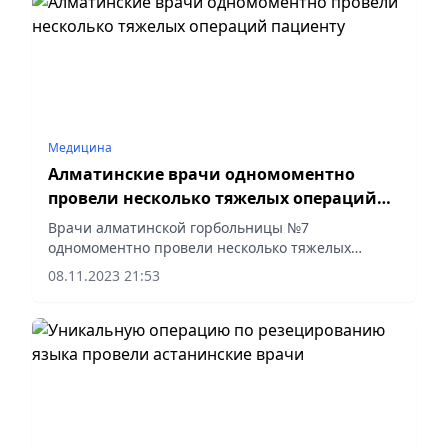
Медицина
Алматинские врачи одномоментно
провели несколько тяжелых операций
пациенту
Врачи алматинской горбольницы №7
одномоментно провели несколько тяжелых
разнопрофильных операций пациенту с
08.11.2023 21:53
врожденной патологией, удалив огромный
«камень» в прямой кишке и восстановив...