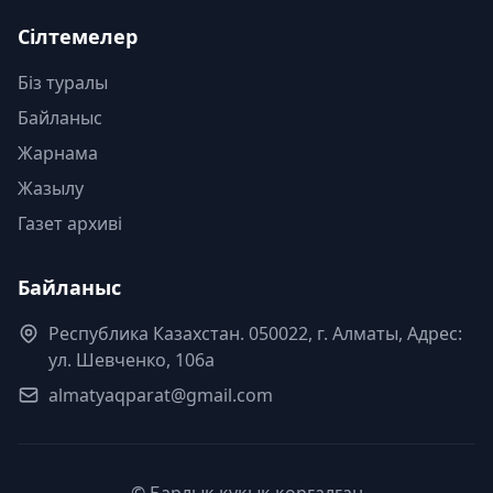
Сілтемелер
Біз туралы
Байланыс
Жарнама
Жазылу
Газет архиві
Байланыс
Республика Казахстан. 050022, г. Алматы, Адрес:
ул. Шевченко, 106а
almatyaqparat@gmail.com
© Барлық құқық қорғалған