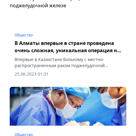
Общество
В Алматы впервые в стране проведена
очень сложная, уникальная операция на
поджелудочной железе
Впервые в Казахстане больному c местно-
распространенным раком поджелудочной
железы была проведена технически очень
25.06.2023 01:31
сложная, уникальная операция – дистальная
резекция поджелудочной железы в клинике...
Общество