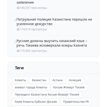
заявление
186,597 просмотры
Патрульная полиция Казахстана перешла на
4
усиленное дежурство
174,619 просмотры
Русские должны выучить казахский язык –
5
речь Токаева исковеркали юзеры Казнета
170,982 просмотры
Теги
Алматы
Казахстан
Астана
полиция
акимат города Алматы
Касым-Жомарт Токаев
Президент Казахстана Касым-Жомарт Токаев
Аким Алматы Ерболат Досаев
Правительство РК