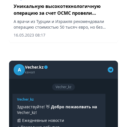
Уникальную высокотехнологичную
операцию за счет ОСМС провели
нейрохирурги в Астане
А врачи из Турции и Израиля рекомендовали
операцию стоимостью 50 тысяч евро, но без
гарантии успеха, сообщает Vecher.kz.
16.05.2023 08:17
Vecher.kz
A
канал
Vecher_kz
Vecher_kz
Здравствуйте! 👋
Добро пожаолвать на
Vecher_kz!
📰 Ежедневные новости