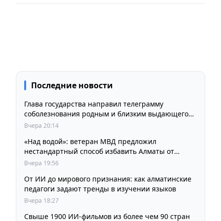
Последние новости
Глава государства направил телеграмму
соболезнования родным и близким выдающегося
кинорежиссера Ардака Амиркулова
Вчера 20:14
«Над водой»: ветеран МВД предложил
нестандартный способ избавить Алматы от
пробок и смога
Вчера 19:56
От ИИ до мирового признания: как алматинские
педагоги задают тренды в изучении языков
Вчера 18:27
Свыше 1900 ИИ-фильмов из более чем 90 стран