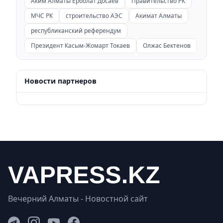
Аким Алматы Ерболат Досаев
Правительство РК
МЧС РК
строительство АЭС
Акимат Алматы
республиканский референдум
Президент Касым-Жомарт Токаев
Олжас Бектенов
Новости партнеров
Вечерний Алматы - Новостной сайт