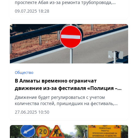
проспекте Абая из-за ремонта трубопровода,
введенного в эксплуатацию в 1988 году,
09.07.2025 18:28
сообщает Vecher.kz.
Общество
В Алматы временно ограничат
движение из-за фестиваля «Полиция –
ел қорғаны»
Движение будет регулироваться с учетом
количества гостей, пришедших на фестиваль,
сообщает Vecher.kz.
27.06.2025 10:50