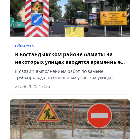
Общество
В Бостандыкском районе Алматы на
некоторых улицах вводятся временные
ограничения для движения транспорта
В связи с выполнением работ по замене
трубопровода на отдельных участках улицы
Мынбаева временно будет ограничено движение
21.08.2025 18:36
автотранспорта, сообщает Vecher.kz.