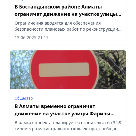
В Бостандыкском районе Алматы
ограничат движение на участке улицы
Радостовца до 4 августа
Ограничения вводятся для обеспечения
безопасности плановых работ по реконструкции
участка магистрального трубопровода, сообщает
13.06.2025 21:17
Vecher.kz.
Общество
В Алматы временно ограничат
движение на участке улицы Фаризы
Онгарсыновой
В рамках проекта планируется строительство 34,9
километра магистрального коллектора, сообщает
Vecher.kz.