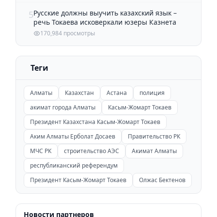
Русские должны выучить казахский язык –
5
речь Токаева исковеркали юзеры Казнета
170,984 просмотры
Теги
Алматы
Казахстан
Астана
полиция
акимат города Алматы
Касым-Жомарт Токаев
Президент Казахстана Касым-Жомарт Токаев
Аким Алматы Ерболат Досаев
Правительство РК
МЧС РК
строительство АЭС
Акимат Алматы
республиканский референдум
Президент Касым-Жомарт Токаев
Олжас Бектенов
Новости партнеров