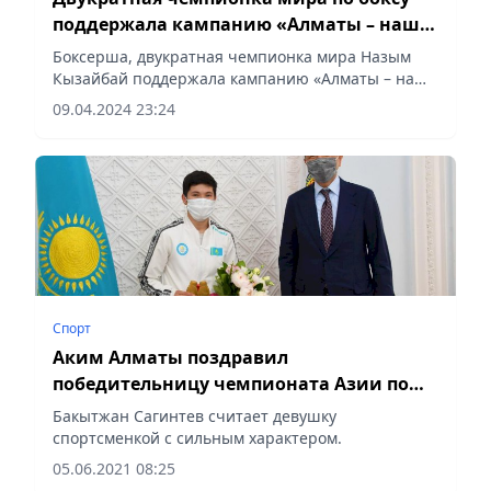
поддержала кампанию «Алматы – наш
общий дом»
Боксерша, двукратная чемпионка мира Назым
Кызайбай поддержала кампанию «Алматы – наш
общий дом» и записала видеообращение,
09.04.2024 23:24
подчеркнув, что соблюдение чистоты –
обязанность каждого жителя города.
Спорт
Аким Алматы поздравил
победительницу чемпионата Азии по
боксу
Бакытжан Сагинтев считает девушку
спортсменкой с сильным характером.
05.06.2021 08:25