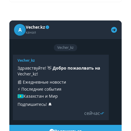
Vecher.kz
A
канал
Vecher_kz
Vecher_kz
Здравствуйте! 👋
Добро пожаолвать на
Vecher_kz!
📰 Ежедневные новости
⚡️ Последние события
Казахстан и Мир
Подпишитесь! 🔔
сейчас