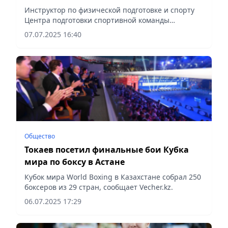
по боксу
Инструктор по физической подготовке и спорту
Центра подготовки спортивной команды
Национальной гвардии МВД РК ефрейтор Назым
07.07.2025 16:40
Кызайбай завоевала золото на Кубке мира по
боксу, проходившем в Астане,...
Общество
Токаев посетил финальные бои Кубка
мира по боксу в Астане
Кубок мира World Boxing в Казахстане собрал 250
боксеров из 29 стран, сообщает Vecher.kz.
06.07.2025 17:29