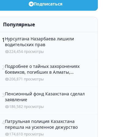
Подписаться
Популярные
Нурсултана Назарбаева лишили
1
водительских прав
224,454 просмотры
Подробнее о тайных захоронениях
2
боевиков, погибших в Алматы,
рассказали в полиции
206,871 просмотры
Пенсионный фонд Казахстана сделал
3
заявление
186,582 просмотры
Патрульная полиция Казахстана
4
перешла на усиленное дежурство
174,610 просмотры