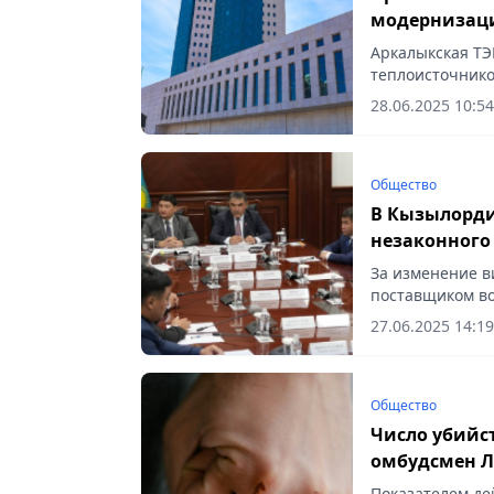
модернизаци
Аркалыкская ТЭ
теплоисточников
реализации пор
28.06.2025 10:54
по...
Общество
В Кызылорди
незаконного
За изменение в
поставщиком во
утвержденного т
27.06.2025 14:19
Общество
Число убийст
омбудсмен Л
Показателем де