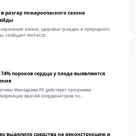
 в разгар пожароопасного сезона
рейды
 сохранение жизни, здоровья граждан и природного
ы, сообщает Vecher.kz.
 74% пороков сердца у плода выявляются
ения
ативы Минздрава РК действует программа
лификации врачей-координаторов по
 плода из 20 регионов страны, сообщает Vecher.kz.
во выделило средства на реконструкцию и