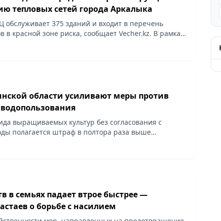
ю тепловых сетей города Аркалыка
Ц обслуживает 375 зданий и входит в перечень
 в красной зоне риска, сообщает Vecher.kz. В рамках
учений Главы государства Касым-Жомарта Токаева
нской области усиливают меры против
 водопользования
ида выращиваемых культур без согласования с
ды полагается штраф в полтора раза выше
арифа, сообщает Vecher.kz.
в в семьях падает втрое быстрее —
астаев о борьбе с насилием
йственности мер, направленных на предотвращение