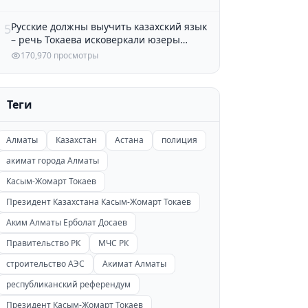
Русские должны выучить казахский язык
5
– речь Токаева исковеркали юзеры
Казнета
170,970 просмотры
Теги
Алматы
Казахстан
Астана
полиция
акимат города Алматы
Касым-Жомарт Токаев
Президент Казахстана Касым-Жомарт Токаев
Аким Алматы Ерболат Досаев
Правительство РК
МЧС РК
строительство АЭС
Акимат Алматы
республиканский референдум
Президент Касым-Жомарт Токаев