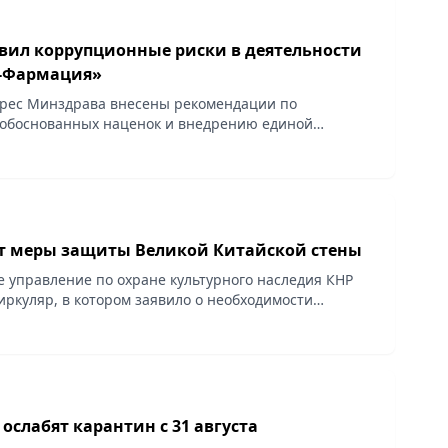
вил коррупционные риски в деятельности
К-Фармация»
дрес Минздрава внесены рекомендации по
обоснованных наценок и внедрению единой
мониторинга, сообщает Vecher.kz.
т меры защиты Великой Китайской стены
е управление по охране культурного наследия КНР
иркуляр, в котором заявило о необходимости
иления работы по защите Великой Китайской стены,
 ослабят карантин с 31 августа