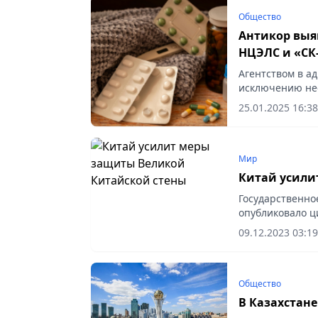
Общество
Антикор выя
НЦЭЛС и «С
Агентством в а
исключению не
информсистемы 
25.01.2025 16:38
Мир
Китай усили
Государственно
опубликовало ц
дальнейшего ус
09.12.2023 03:19
являющейся...
Общество
В Казахстане