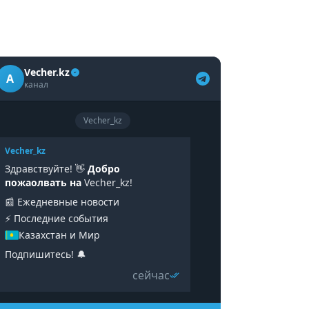
Vecher.kz
A
канал
Vecher_kz
Vecher_kz
Здравствуйте! 👋
Добро
пожаолвать на
Vecher_kz!
📰 Ежедневные новости
⚡️ Последние события
Казахстан и Мир
Подпишитесь! 🔔
сейчас