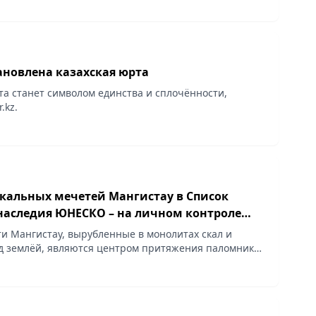
ановлена казахская юрта
а станет символом единства и сплочённости,
.kz.
кальных мечетей Мангистау в Список
наследия ЮНЕСКО – на личном контроле
и Мангистау, вырубленные в монолитах скал и
 землёй, являются центром притяжения паломников
бщает Vecher.kz.