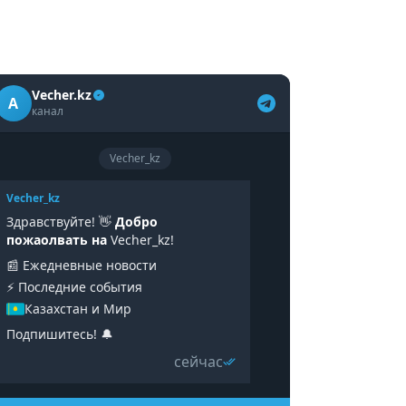
Vecher.kz
A
канал
Vecher_kz
Vecher_kz
Здравствуйте! 👋
Добро
пожаолвать на
Vecher_kz!
📰 Ежедневные новости
⚡️ Последние события
Казахстан и Мир
Подпишитесь! 🔔
сейчас