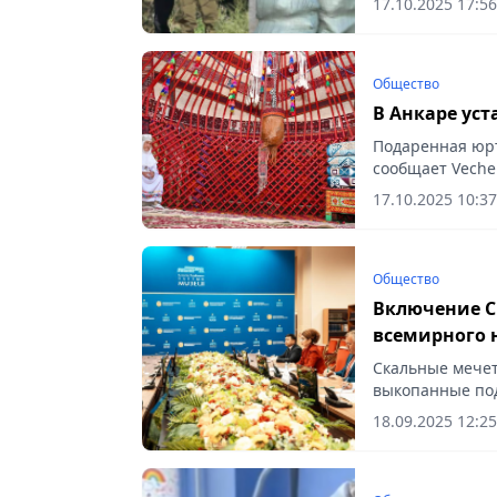
17.10.2025 17:56
Общество
В Анкаре уст
Подаренная юрт
сообщает Vecher
17.10.2025 10:37
Общество
Включение С
всемирного 
Президента
Скальные мечет
выкопанные под
и туристов, соо
18.09.2025 12:25