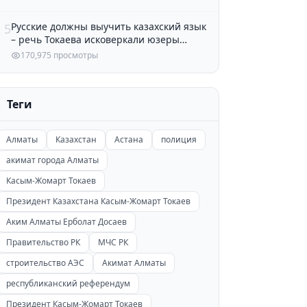
Русские должны выучить казахский язык
5
– речь Токаева исковеркали юзеры
Казнета
170,975 просмотры
Теги
Алматы
Казахстан
Астана
полиция
акимат города Алматы
Касым-Жомарт Токаев
Президент Казахстана Касым-Жомарт Токаев
Аким Алматы Ерболат Досаев
Правительство РК
МЧС РК
строительство АЭС
Акимат Алматы
республиканский референдум
Президент Касым-Жомарт Токаев