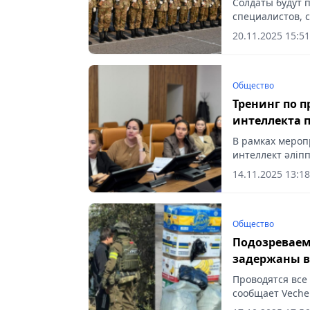
Солдаты будут 
специалистов, с
20.11.2025 15:51
Общество
Тренинг по 
интеллекта 
В рамках мероп
интеллект әліпп
14.11.2025 13:18
Общество
Подозреваем
задержаны в
Проводятся все
сообщает Vecher