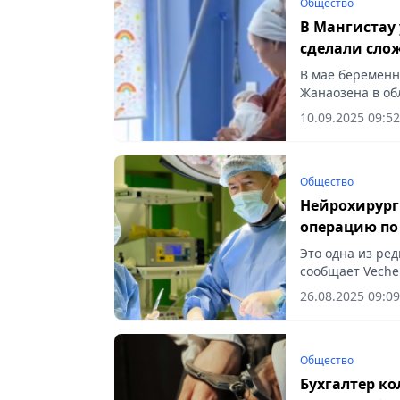
Общество
В Мангистау
сделали сло
В мае беременн
Жанаозена в об
10.09.2025 09:52
Общество
Нейрохирург
операцию по
Это одна из ре
сообщает Vecher
26.08.2025 09:09
Общество
Бухгалтер ко