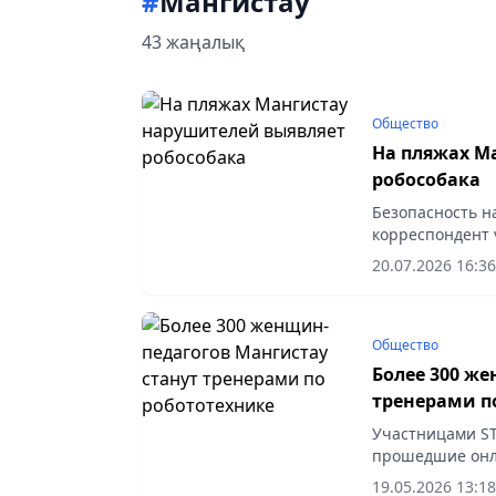
#
Мангистау
43 жаңалық
Общество
На пляжах М
робособака
Безопасность н
корреспондент v
20.07.2026 16:36
Общество
Более 300 ж
тренерами п
Участницами S
прошедшие онла
vecher.kz.
19.05.2026 13:18