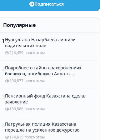
Подписаться
Популярные
Нурсултана Назарбаева лишили
1
водительских прав
224,459 просмотры
Подробнее о тайных захоронениях
2
боевиков, погибших в Алматы,
рассказали в полиции
206,877 просмотры
Пенсионный фонд Казахстана сделал
3
заявление
186,588 просмотры
Патрульная полиция Казахстана
4
перешла на усиленное дежурство
174,615 просмотры