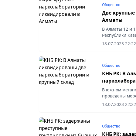
Общество
Две крупные
Алматы
В Алматы 12 и 
Республики Каз
ликвидированы 
18.07.2023 22:22
химическими п
Общество
КНБ РК: В А
нарколабора
В южном мегапо
проведены меро
две нарколабор
18.07.2023 22:22
прекурсорами.
Общество
КНБ РК: зад