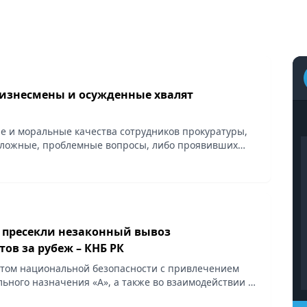
 бизнесмены и осужденные хвалят
е и моральные качества сотрудников прокуратуры,
ложные, проблемные вопросы, либо проявивших
м по уголовным, гражданским, административным
ся...
е пресекли незаконный вывоз
ов за рубеж – КНБ РК
том национальной безопасности с привлечением
ьного назначения «А», а также во взаимодействии с
уркестанской области пресечен незаконный канал