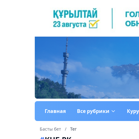
Главная
Все рубрики
Кур
Басты бет
/
Тег