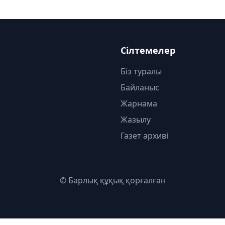
Сілтемелер
Біз туралы
Байланыс
Жарнама
Жазылу
Газет архиві
© Барлық құқық қорғалған