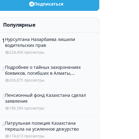
Подписаться
Популярные
Нурсултана Назарбаева лишили
1
водительских прав
224,456 просмотры
Подробнее о тайных захоронениях
2
боевиков, погибших в Алматы,
рассказали в полиции
206,875 просмотры
Пенсионный фонд Казахстана сделал
3
заявление
186,584 просмотры
Патрульная полиция Казахстана
4
перешла на усиленное дежурство
174,613 просмотры