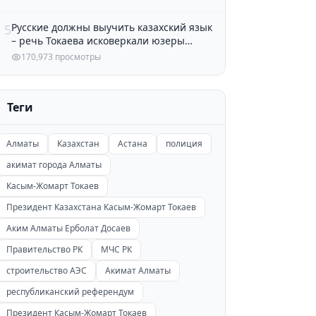
Русские должны выучить казахский язык
5
– речь Токаева исковеркали юзеры
Казнета
170,973 просмотры
Теги
Алматы
Казахстан
Астана
полиция
акимат города Алматы
Касым-Жомарт Токаев
Президент Казахстана Касым-Жомарт Токаев
Аким Алматы Ерболат Досаев
Правительство РК
МЧС РК
строительство АЭС
Акимат Алматы
республиканский референдум
Президент Касым-Жомарт Токаев