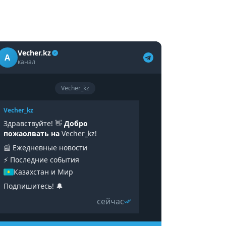
Vecher.kz
A
канал
Vecher_kz
Vecher_kz
Здравствуйте! 👋
Добро
пожаолвать на
Vecher_kz!
📰 Ежедневные новости
⚡️ Последние события
Казахстан и Мир
Подпишитесь! 🔔
сейчас