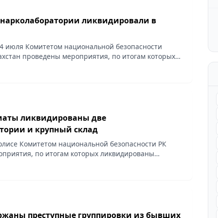
 нарколаборатории ликвидировали в
14 июля Комитетом национальной безопасности
ахстан проведены мероприятия, по итогам которых
две нарколаборатории и крупный склад с
рекурсорами.
лматы ликвидированы две
тории и крупный склад
лисе Комитетом национальной безопасности РК
приятия, по итогам которых ликвидированы
атории и крупный склад с химическими
ержаны преступные группировки из бывших