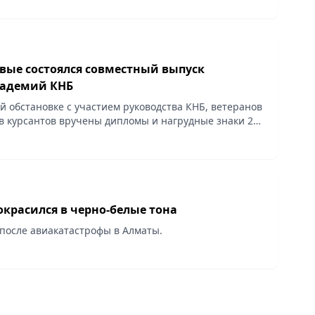
рвые состоялся совместный выпуск
кадемий КНБ
й обстановке с участием руководства КНБ, ветеранов
в курсантов вручены дипломы и нагрудные знаки 259
адемии и Пограничной академии КНБ РК, среди
окрасился в черно-белые тона
после авиакатастрофы в Алматы.