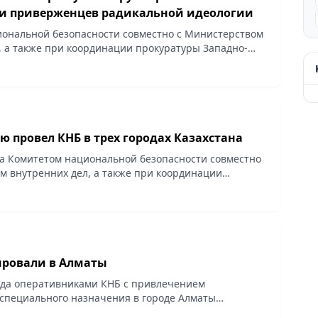
и приверженцев радикальной идеологии
ональной безопасности совместно с Министерством
, а также при координации прокуратуры Западно-
бласти в городах Алматы, Уральске и Аксае
 провел КНБ в трех городах Казахстана
да Комитетом национальной безопасности совместно
м внутренних дел, а также при координации
падно-Казахстанской области в городах Алматы,
ровали в Алматы
ода оперативниками КНБ с привлечением
специального назначения в городе Алматы
ельность организованной преступной группировки.