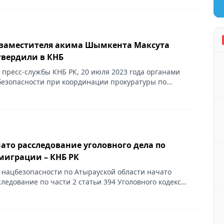
заместителя акима Шымкента Максута
твердили в КНБ
пресс-службы КНБ РК, 20 июля 2023 года органами
езопасности при координации прокуратуры по
оррупции задержан заместитель акима города г.
т...
ато расследование уголовного дела по
миграции – КНБ РК
нацбезопасности по Атырауской области начато
ледование по части 2 статьи 394 Уголовного кодекса
я незаконной миграции).