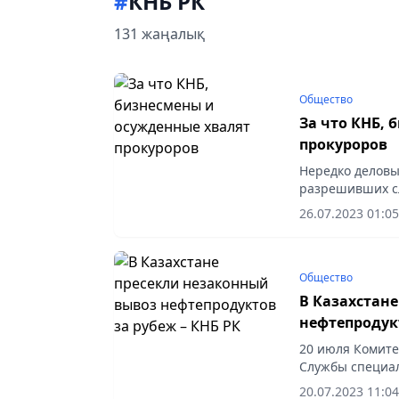
#
КНБ РК
131 жаңалық
Общество
За что КНБ,
прокуроров
Нередко деловы
разрешивших с
профессионализ
26.07.2023 01:05
делам отмечают
Общество
В Казахстан
нефтепродукт
20 июля Комите
Службы специал
прокуратурой Т
20.07.2023 11:04