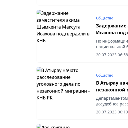
вывоза...
Общество
Задержание 
Исахова под
По информации 
национальной б
подозрению в к
20.07.2023 06:58
Шымкента Максу
Общество
В Атырау нач
незаконной 
Департаментом 
досудебное расс
РК (организаци
20.07.2023 00:19