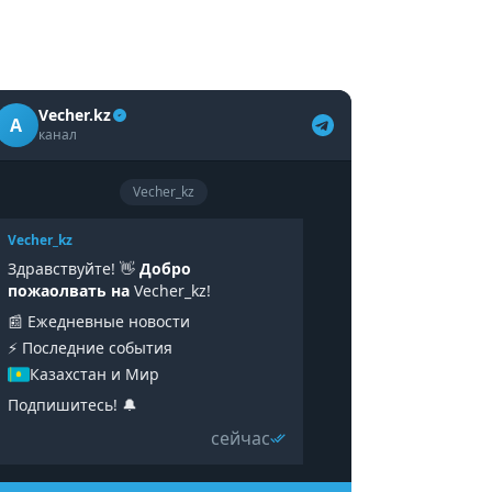
Vecher.kz
A
канал
Vecher_kz
Vecher_kz
Здравствуйте! 👋
Добро
пожаолвать на
Vecher_kz!
📰 Ежедневные новости
⚡️ Последние события
Казахстан и Мир
Подпишитесь! 🔔
сейчас