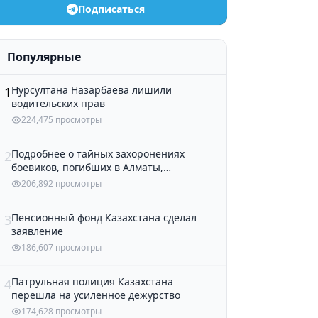
Подписаться
Популярные
Нурсултана Назарбаева лишили
1
водительских прав
224,475 просмотры
Подробнее о тайных захоронениях
2
боевиков, погибших в Алматы,
рассказали в полиции
206,892 просмотры
Пенсионный фонд Казахстана сделал
3
заявление
186,607 просмотры
Патрульная полиция Казахстана
4
перешла на усиленное дежурство
174,628 просмотры