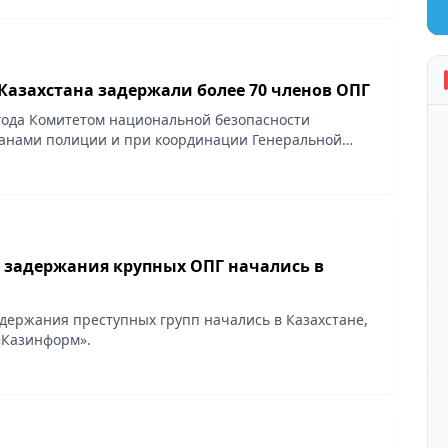
Казахстана задержали более 70 членов ОПГ
 года Комитетом национальной безопасности
ганами полиции и при координации Генеральной
иновременно в области Жетысу, Жамбылской и
бластях...
задержания крупных ОПГ начались в
ержания преступных групп начались в Казахстане,
«Казинформ».