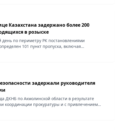
ице Казахстана задержано более 200
одящихся в розыске
 день по периметру РК постановлениями
определен 101 пункт пропуска, включая
орские, речные, железнодорожные, автомобильные.
езопасности задержали руководителя
ии
ода ДКНБ по Акмолинской области в результате
ри координации прокуратуры и с привлечением
гвардии оперативно-следственных мероприятий
з...