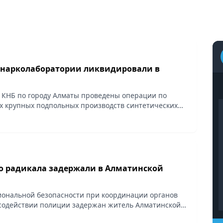
 нарколаборатории ликвидировали в
КНБ по городу Алматы проведены операции по
х крупных подпольных производств синтетических
о радикала задержали в Алматинской
ональной безопасности при координации органов
содействии полиции задержан житель Алматинской
реваемый в пропаганде идей терроризма, в том