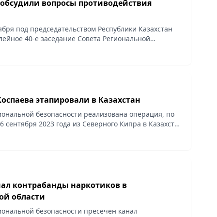
обсудили вопросы противодействия
тября под председательством Республики Казахстан
лейное 40-е заседание Совета Региональной
ческой структуры Шанхайской организации
 (РАТС ШОС).
Коспаева этапировали в Казахстан
ональной безопасности реализована операция, по
6 сентября 2023 года из Северного Кипра в Казахстан
ь членов преступной группировки во главе с
нал контрабанды наркотиков в
ой области
ональной безопасности пресечен канал