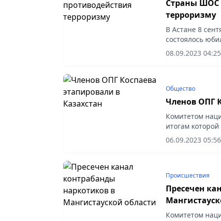
Страны ШОС 
терроризму
В Астане 8 сен
состоялось юби
антитеррористи
08.09.2023 04:25
сотрудничества
Общество
Членов ОПГ 
Комитетом наци
итогам которой 
доставлены сем
06.09.2023 05:56
Елдосом...
Происшествия
Пресечен ка
Мангистауск
Комитетом наци