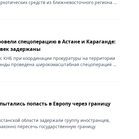
ркотических средств из ближневосточного региона в
з акваторию Каспия.
овели спецоперацию в Астане и Караганде:
овек задержаны
с КНБ при координации прокуратуры на территории
ганды проведена широкомасштабная спецоперация в
ступной группы, негативно влияющей на
..
пытались попасть в Европу через границу
хстанской области задержали группу иностранцев,
аконно пересечь государственную границу.