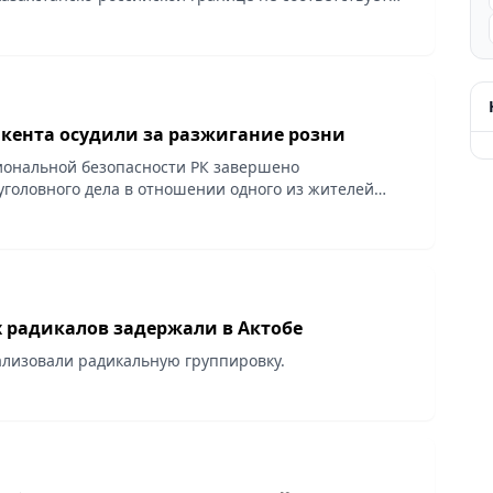
ти. Об этом сообщила пресс-служба Комитета
.
ента осудили за разжигание розни
ональной безопасности РК завершено
уголовного дела в отношении одного из жителей
акту пропаганды терроризма и разжигания
зни.
 радикалов задержали в Актобе
ализовали радикальную группировку.