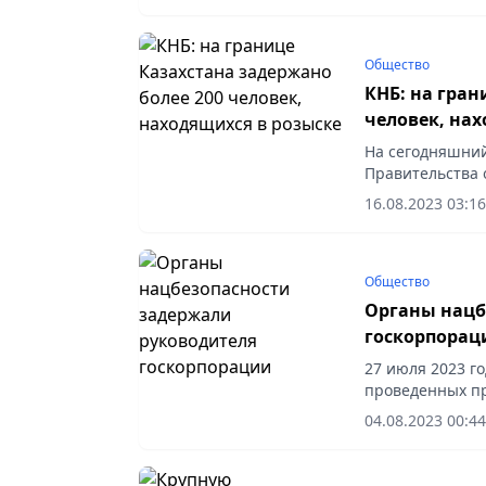
Общество
КНБ: на гран
человек, нах
На сегодняшний
Правительства 
авиационные, м
16.08.2023 03:16
Общество
Органы нацб
госкорпорац
27 июля 2023 г
проведенных п
Национальной 
04.08.2023 00:44
задержан один и