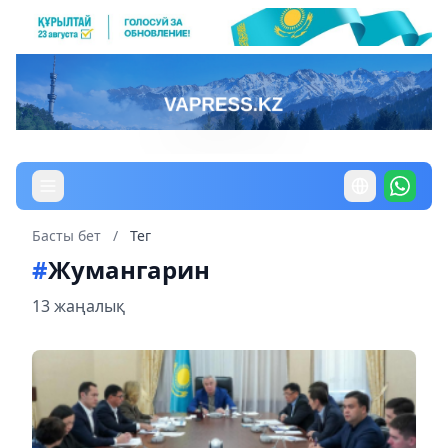
Басты бет
/
Тег
#
Жумангарин
13 жаңалық