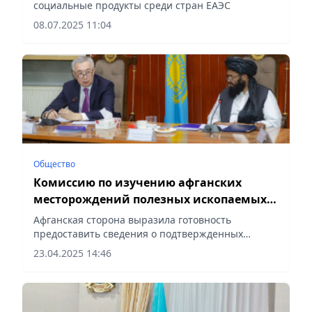
социальные продукты среди стран ЕАЭС
08.07.2025 11:04
Общество
Комиссию по изучению афганских
месторождений полезных ископаемых
создадут Казахстан и Афганистан
Афганская сторона выразила готовность
предоставить сведения о подтвержденных
запасах природных ископаемых, сообщает
23.04.2025 14:46
Vecher.kz.