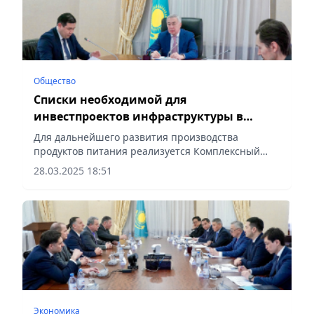
Общество
Списки необходимой для
инвестпроектов инфраструктуры в
регионах создадут в Правительстве
Для дальнейшего развития производства
продуктов питания реализуется Комплексный
план по развитию переработки
28.03.2025 18:51
сельхозпродукции, сообщает Vecher.kz.
Экономика