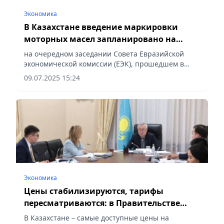
Экономика
В Казахстане введение маркировки
моторных масел запланировано на
сентябрь
на очередном заседании Совета Евразийской
экономической комиссии (ЕЭК), прошедшем в
онлайн-формате, был принят ряд важных
09.07.2025 15:24
решений. Казахстанскую делегацию возглавил
вице-премьер – министр...
Экономика
Цены стабилизируются, тарифы
пересматриваются: в Правительстве
Казахстана подвели итоги инфляции
В Казахстане – самые доступные цены на