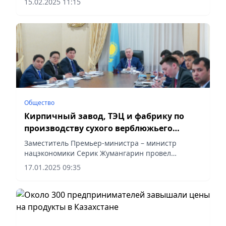
15.02.2025 11:15
Общество
Кирпичный завод, ТЭЦ и фабрику по
производству сухого верблюжьего
молока введут в Кызылорде
Заместитель Премьер-министра – министр
нацэкономики Серик Жумангарин провел
совещание, на котором рассмотрено
17.01.2025 09:35
инвестиционное развитие Кызылординской
области, сообщает Vecher.kz.