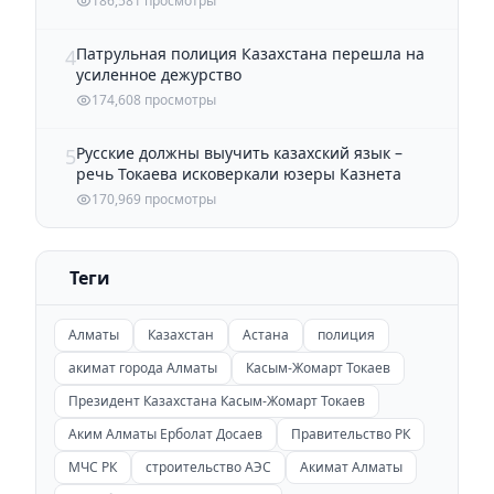
186,581 просмотры
Патрульная полиция Казахстана перешла на
4
усиленное дежурство
174,608 просмотры
Русские должны выучить казахский язык –
5
речь Токаева исковеркали юзеры Казнета
170,969 просмотры
Теги
Алматы
Казахстан
Астана
полиция
акимат города Алматы
Касым-Жомарт Токаев
Президент Казахстана Касым-Жомарт Токаев
Аким Алматы Ерболат Досаев
Правительство РК
МЧС РК
строительство АЭС
Акимат Алматы