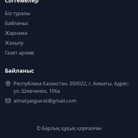
Сілтемелер
Біз туралы
Байланыс
Жарнама
Жазылу
Газет архиві
Байланыс
Республика Казахстан. 050022, г. Алматы, Адрес:
ул. Шевченко, 106а
almatyaqparat@gmail.com
© Барлық құқық қорғалған