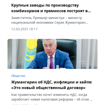
Крупные заводы по производству
комбикормов и премиксов построят в
Казахстане инвесторы из Венгрии
Заместитель Премьер-министра – министр
национальной экономики Серик Жумангарин
встретился с руководством венгерской компании
12.03.2025 18:17
«UBM Group», сообщает Vecher.kz.
Общество
Жумангарин об НДС, инфляции и хайпе:
«Это новый общественный договор»
Как правительство хочет изменить НДС, когда
заработает новая налоговая реформа – об этом и
другом рассказал вице-премьер