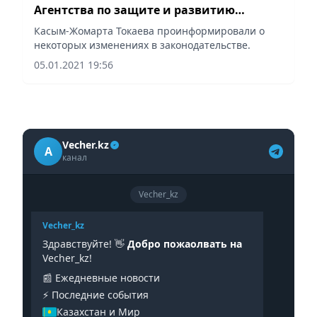
Агентства по защите и развитию
конкуренции
Касым-Жомарта Токаева проинформировали о
некоторых изменениях в законодательстве.
05.01.2021 19:56
Vecher.kz
A
канал
Vecher_kz
Vecher_kz
Здравствуйте! 👋
Добро пожаолвать на
Vecher_kz!
📰 Ежедневные новости
⚡️ Последние события
Казахстан и Мир