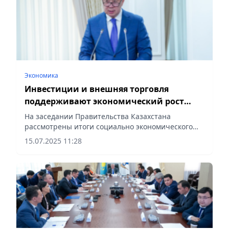
Экономика
Инвестиции и внешняя торговля
поддерживают экономический рост
Казахстана
На заседании Правительства Казахстана
рассмотрены итоги социально экономического
развития и исполнения республиканского
15.07.2025 11:28
бюджета за январь-июнь 2025 года,
сообщает Vecher.kz.