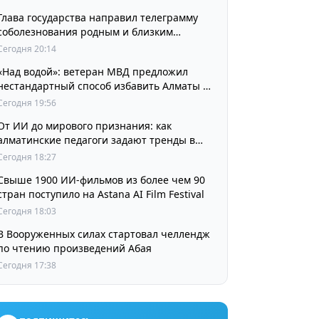
Глава государства направил телеграмму
соболезнования родным и близким
выдающегося кинорежиссера Ардака
Сегодня 20:14
Амиркулова
«Над водой»: ветеран МВД предложил
нестандартный способ избавить Алматы от
пробок и смога
Сегодня 19:56
От ИИ до мирового признания: как
алматинские педагоги задают тренды в
изучении языков
Сегодня 18:27
Свыше 1900 ИИ-фильмов из более чем 90
стран поступило на Astana AI Film Festival
Сегодня 18:03
В Вооруженных силах стартовал челлендж
по чтению произведений Абая
Сегодня 17:38