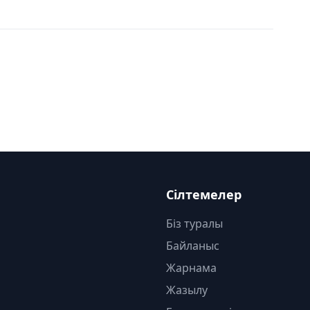
Сілтемелер
Біз туралы
Байланыс
Жарнама
Жазылу