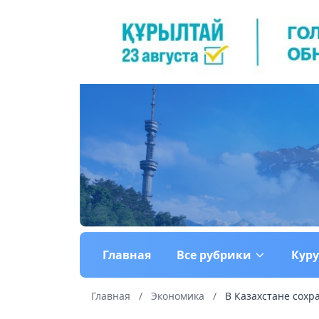
Главная
Все рубрики
Кур
Главная
/
Экономика
/
В Казахстане сохра