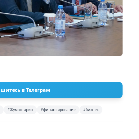
шитесь в Телеграм
#Жумангарин
#финансирование
#бизнес