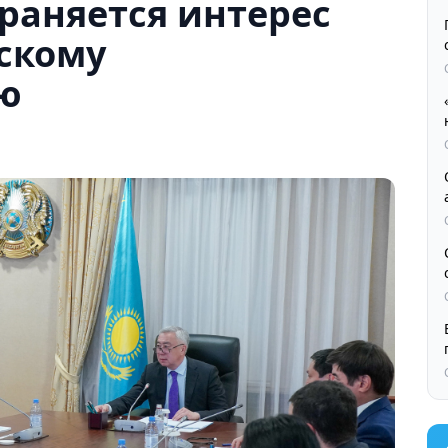
храняется интерес
скому
ю