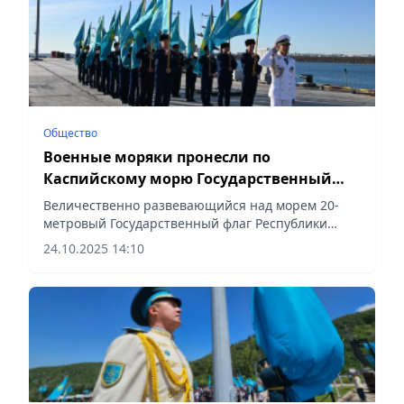
Общество
Военные моряки пронесли по
Каспийскому морю Государственный
флаг Казахстана
Величественно развевающийся над морем 20-
метровый Государственный флаг Республики
Казахстан стал символом силы, независимости и
24.10.2025 14:10
единства страны, сообщает Vecher.kz.