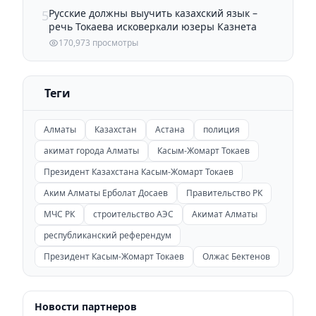
Русские должны выучить казахский язык –
5
речь Токаева исковеркали юзеры Казнета
170,973 просмотры
Теги
Алматы
Казахстан
Астана
полиция
акимат города Алматы
Касым-Жомарт Токаев
Президент Казахстана Касым-Жомарт Токаев
Аким Алматы Ерболат Досаев
Правительство РК
МЧС РК
строительство АЭС
Акимат Алматы
республиканский референдум
Президент Касым-Жомарт Токаев
Олжас Бектенов
Новости партнеров