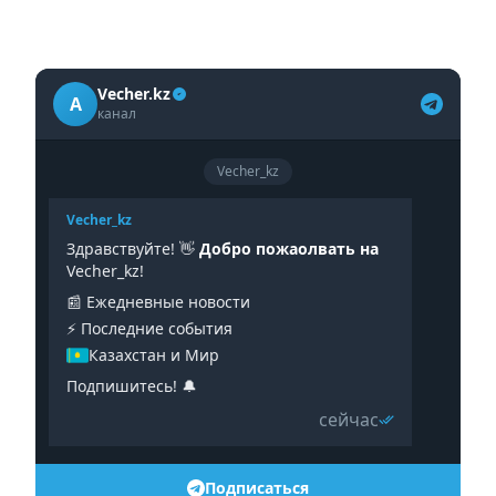
Vecher.kz
A
канал
Vecher_kz
Vecher_kz
Здравствуйте! 👋
Добро пожаолвать на
Vecher_kz!
📰 Ежедневные новости
⚡️ Последние события
Казахстан и Мир
Подпишитесь! 🔔
сейчас
Подписаться