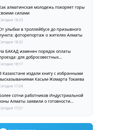
Как алматинская молодежь покоряет горы
своими силами
Сегодня 18:23
От улыбки в троллейбусе до призывного
пункта: фоторепортаж о жителях Алматы
Сегодня 18:22
На БАКАД изменен порядок оплаты
проезда: для добросовестных
пользователей стоимость остается
Сегодня 18:17
прежней
В Казахстане издали книгу с избранными
высказываниями Касым-Жомарта Токаева
Сегодня 17:24
Более сотни работников Индустриальной
зоны Алматы заявили о готовности
принять участие в выборах членов
Сегодня 17:21
Курылтая