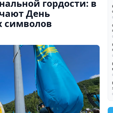
альной гордости: в
ечают День
х символов