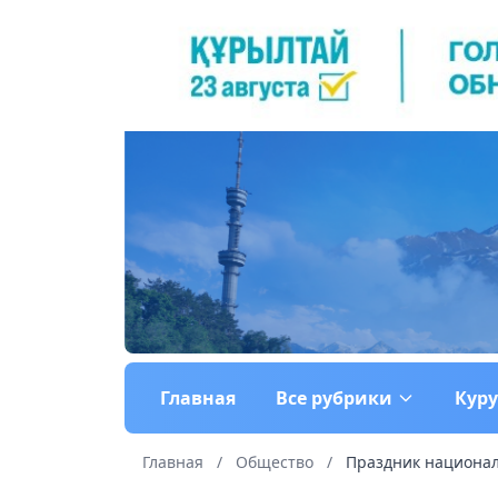
Главная
Все рубрики
Кур
Главная
/
Общество
/
Праздник националь