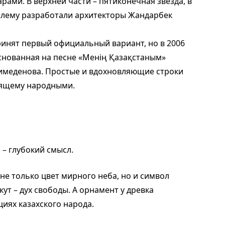
ми. В верхней части – пятиконечная звезда, в
блему разработали архитекторы Жандарбек
ринят первый официальный вариант, но в 2006
основанная на песне «Менің Қазақстаным»
меденова. Простые и вдохновляющие строки
оящему народными.
– глубокий смысл.
 не только цвет мирного неба, но и символ
кут – дух свободы. А орнамент у древка
циях казахского народа.