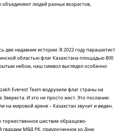
 объединяют людей разных возрастов,
ь две недавние истории. В 2022 году парашютист
тинской областью флаг Казахстана площадью 800
ткрытым небом, наш символ выглядел особенно
zakh Everest Team водрузили флаг страны на
Эвереста. И это не просто жест. Это послание:
 или на мировой арене – Казахстан звучит
и виден.
ло торжественное шествие образцово-
й гвардии МВД РК, приуроченное ко Дню