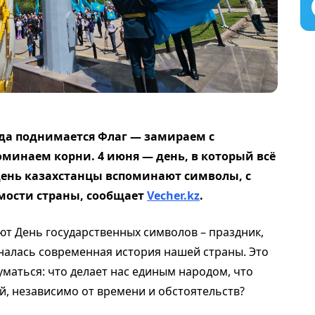
гда поднимается Флаг — замираем с
минаем корни. 4 июня — день, в который всё
т день казахстанцы вспоминают символы, с
мости страны,
сообщает
Vecher.kz
.
ют День государственных символов – праздник,
иналась современная история нашей страны. Это
думаться: что делает нас единым народом, что
й, независимо от времени и обстоятельств?