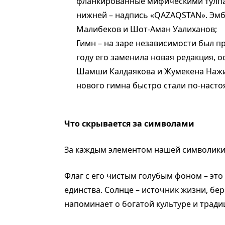
фланкированные мифическими тулпара
нижней – надпись «QAZAQSTAN». Эм
Малибеков и Шот-Аман Уалиханов;
Гимн – на заре независимости был п
году его заменила новая редакция, 
Шамши Калдаякова и Жумекена Нажи
нового гимна быстро стали по-наст
Что скрывается за символами
За каждым элементом нашей символики 
Флаг с его чистым голубым фоном – это
единства. Солнце – источник жизни, бер
напоминает о богатой культуре и тради