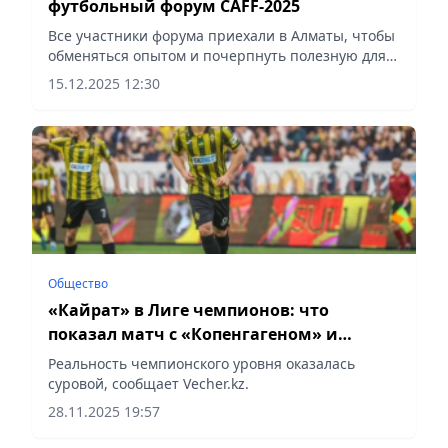
футбольный форум CAFF-2025
Все участники форума приехали в Алматы, чтобы
обменяться опытом и почерпнуть полезную для
себя информацию, сообщает Vecher.kz.
15.12.2025 12:30
Общество
«Кайрат» в Лиге чемпионов: что
показал матч с «Копенгагеном» и
каковы шансы в оставшихся турах
Реальность чемпионского уровня оказалась
суровой, сообщает Vecher.kz.
28.11.2025 19:57