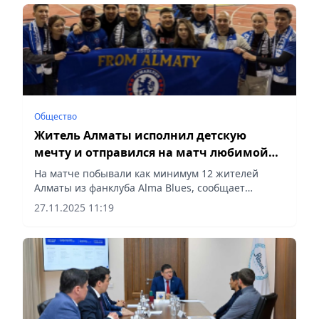
Общество
Житель Алматы исполнил детскую
мечту и отправился на матч любимой
команды «Челси» в Баку
На матче побывали как минимум 12 жителей
Алматы из фанклуба Alma Blues, сообщает
Vecher.kz.
27.11.2025 11:19