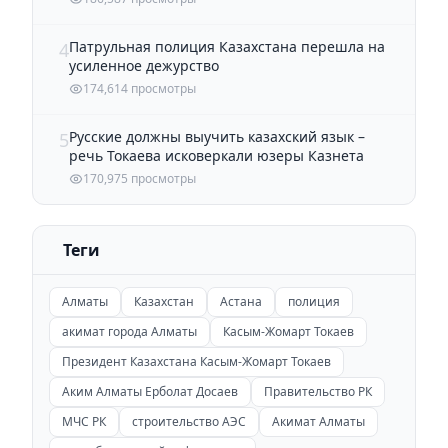
Патрульная полиция Казахстана перешла на
4
усиленное дежурство
174,614 просмотры
Русские должны выучить казахский язык –
5
речь Токаева исковеркали юзеры Казнета
170,975 просмотры
Теги
Алматы
Казахстан
Астана
полиция
акимат города Алматы
Касым-Жомарт Токаев
Президент Казахстана Касым-Жомарт Токаев
Аким Алматы Ерболат Досаев
Правительство РК
МЧС РК
строительство АЭС
Акимат Алматы