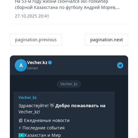
На 53-м году жизни скончался экс-голкипер
сборной Казахстана по футболу Андрей Морев,
сообщает Vecher.kz со ссылкой на КФФ.
27.10.2025 20:41
pagination.previous
pagination.next
Vecher.kz
A
канал
Vecher_kz
Vecher_kz
Здравствуйте! 👋
Добро пожаолвать на
Vecher_kz!
📰 Ежедневные новости
⚡️ Последние события
Казахстан и Мир