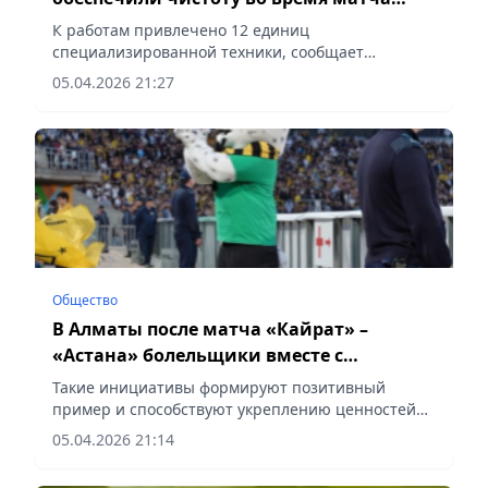
«Кайрат» – «Астана»
К работам привлечено 12 единиц
специализированной техники, сообщает
Vecher.kz.
05.04.2026 21:27
Общество
В Алматы после матча «Кайрат» –
«Астана» болельщики вместе с
волонтерами провели уборку стадиона
Такие инициативы формируют позитивный
пример и способствуют укреплению ценностей
чистоты и порядка, сообщает Vecher.kz.
05.04.2026 21:14