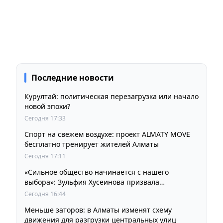
Последние новости
Курултай: политическая перезагрузка или начало
новой эпохи?
Сегодня 17:33
Спорт на свежем воздухе: проект ALMATY MOVE
бесплатно тренирует жителей Алматы
Сегодня 17:11
«Сильное общество начинается с нашего
выбора»: Зульфия Хусеинова призвала
казахстанцев принять участие в выборах
Сегодня 16:44
депутатов Курултая
Меньше заторов: в Алматы изменят схему
движения для разгрузки центральных улиц