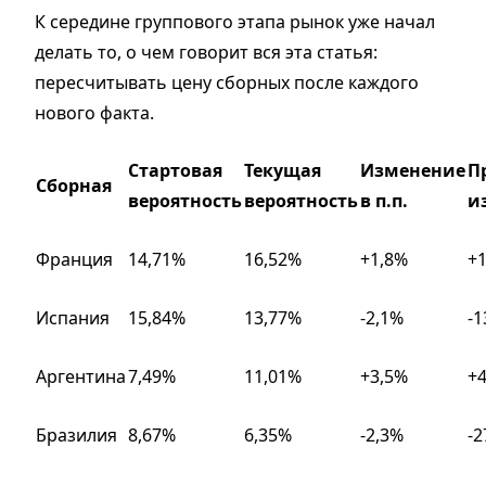
К середине группового этапа рынок уже начал
делать то, о чем говорит вся эта статья:
пересчитывать цену сборных после каждого
нового факта.
Стартовая
Текущая
Изменение
П
Сборная
вероятность
вероятность
в п.п.
и
Франция
14,71%
16,52%
+1,8%
+
Испания
15,84%
13,77%
-2,1%
-
Аргентина
7,49%
11,01%
+3,5%
+
Бразилия
8,67%
6,35%
-2,3%
-