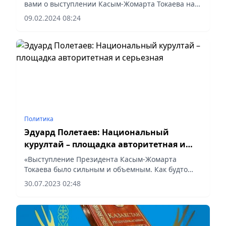
вами о выступлении Касым-Жомарта Токаева на
расширенном заседании Правительства. Оно
09.02.2024 08:24
было достаточно объемным и в принципе
охватило все стороны...
Политика
Эдуард Полетаев: Национальный
курултай – площадка авторитетная и
серьезная
«Выступление Президента Касым-Жомарта
Токаева было сильным и объемным. Как будто
Послание народу Казахстана. В целом это
30.07.2023 02:48
показатель того, что Национальный курултай
(созданный указом Президента от...