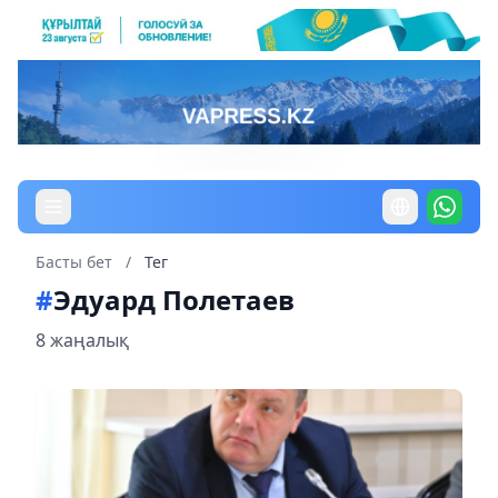
Басты бет
/
Тег
#
Эдуард Полетаев
8 жаңалық