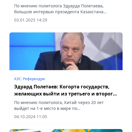
По мнению политолога Эдуарда Полетаева,
большое интервью президента Казахстана
Касым-Жомарта Токаева газете Ana tili стало
03.01.2025 14:29
важным медиасобытием начала 2025 года,
сообщает Vecher.kz.
АЭС: Референдум
Эдуард Полетаев: Когорта государств,
желающих выйти из третьего и второго
миров в первый, расширяется
По мнению политолога, Китай через 20 лет
выйдет на 1-е место в мире по
производительности атомной энергии,
04.10.2024 11:05
сообщает Vecher.kz.