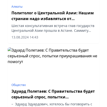
Алматы
Политолог о Центральной Азии: Нашим
странам надо избавляться от
геополитического одиночества
Шестая консультативная встреча глав государств
Центральной Азии прошла в Астане. Саммиту
сопутствовал бизнес-форум «Центральная Азия
13.08.2024 14:43
плюс Япония» и государственный визит в
Казахстан Президента...
Общество
Эдуард Полетаев: С Правительства будет
серьезный спрос, попытки
приукрашивания не помогут
– Эдуард Эдуардович, хотелось бы поговорить с