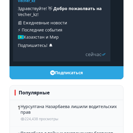
Vecher_kz
Здравствуйте! 👋
Добро пожаолвать на
Vecher_kz!
📰 Ежедневные новости
⚡️ Последние события
Казахстан и Мир
Подпишитесь! 🔔
сейчас
Подписаться
Популярные
Нурсултана Назарбаева лишили водительских
1
прав
224,438 просмотры