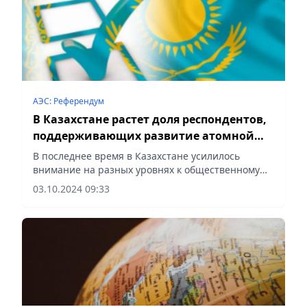
АЭС: Референдум
В Казахстане растет доля респондентов,
поддерживающих развитие атомной
энергетики – политолог
В последнее время в Казахстане усилилось
внимание на разных уровнях к общественному
мнению. Особый интерес представляет изучение
03.10.2024 09:33
общественного мнения по вопросу строительства
АЭ, сообщает Vecher.kz.