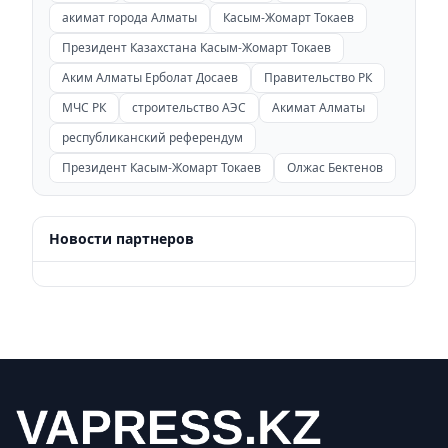
акимат города Алматы
Касым-Жомарт Токаев
Президент Казахстана Касым-Жомарт Токаев
Аким Алматы Ерболат Досаев
Правительство РК
МЧС РК
строительство АЭС
Акимат Алматы
республиканский референдум
Президент Касым-Жомарт Токаев
Олжас Бектенов
Новости партнеров