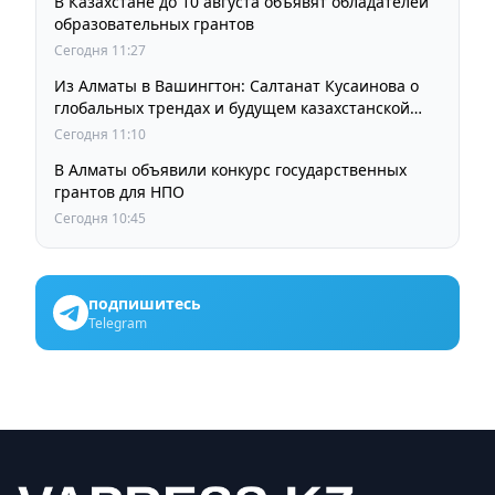
В Казахстане до 10 августа объявят обладателей
образовательных грантов
Сегодня 11:27
Из Алматы в Вашингтон: Салтанат Кусаинова о
глобальных трендах и будущем казахстанской
школы
Сегодня 11:10
В Алматы объявили конкурс государственных
грантов для НПО
Сегодня 10:45
подпишитесь
Telegram