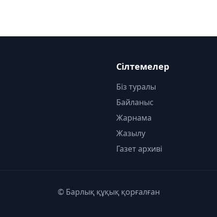
Сілтемелер
Біз туралы
Байланыс
Жарнама
Жазылу
Газет архиві
© Барлық құқық қорғалған