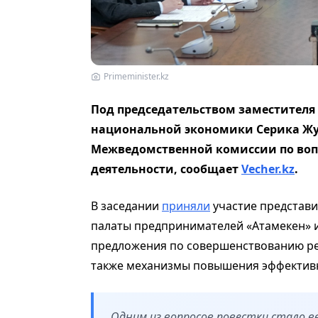
Primeminister.kz
Под председательством заместителя
национальной экономики Серика Жу
Межведомственной комиссии по воп
деятельности, сообщает
Vecher.kz
.
В заседании
приняли
участие представи
палаты предпринимателей «Атамекен» и
предложения по совершенствованию рег
также механизмы повышения эффектив
Одним из вопросов повестки стало вв