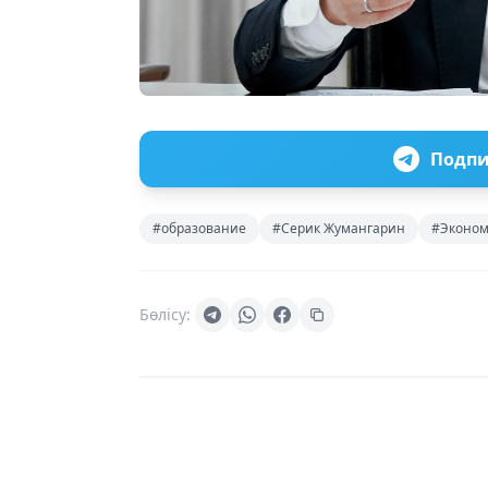
Подпи
#образование
#Серик Жумангарин
#Эконом
Бөлісу: