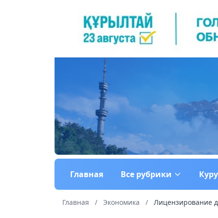
Главная
Все рубрики
Кур
Главная
/
Экономика
/
Лицензирование де