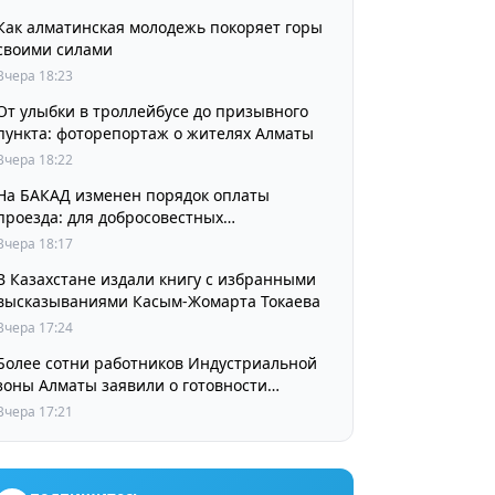
Как алматинская молодежь покоряет горы
своими силами
Вчера 18:23
От улыбки в троллейбусе до призывного
пункта: фоторепортаж о жителях Алматы
Вчера 18:22
На БАКАД изменен порядок оплаты
проезда: для добросовестных
пользователей стоимость остается
Вчера 18:17
прежней
В Казахстане издали книгу с избранными
высказываниями Касым-Жомарта Токаева
Вчера 17:24
Более сотни работников Индустриальной
зоны Алматы заявили о готовности
принять участие в выборах членов
Вчера 17:21
Курылтая