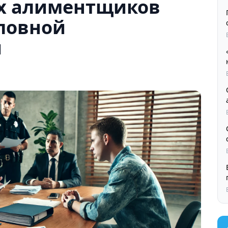
ых алиментщиков
оловной
и