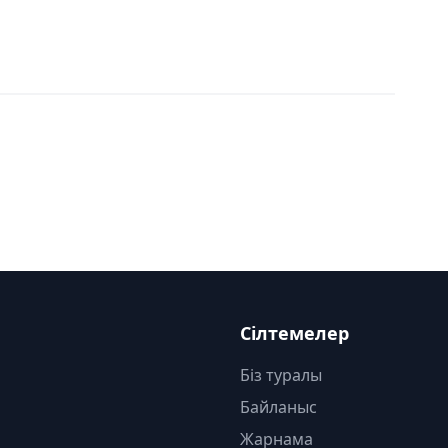
Сілтемелер
Біз туралы
Байланыс
Жарнама