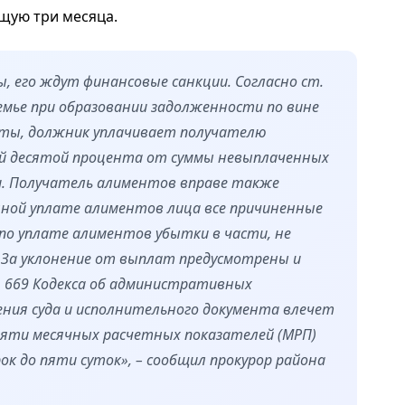
щую три месяца.
 его ждут финансовые санкции. Согласно ст.
 семье при образовании задолженности по вине
нты, должник уплачивает получателю
ой десятой процента от суммы невыплаченных
и. Получатель алиментов вправе также
нной уплате алиментов лица все причиненные
по уплате алиментов убытки в части, не
. За уклонение от выплат предусмотрены и
 669 Кодекса об административных
ения суда и исполнительного документа влечет
пяти месячных расчетных показателей (МРП)
к до пяти суток», – сообщил прокурор района