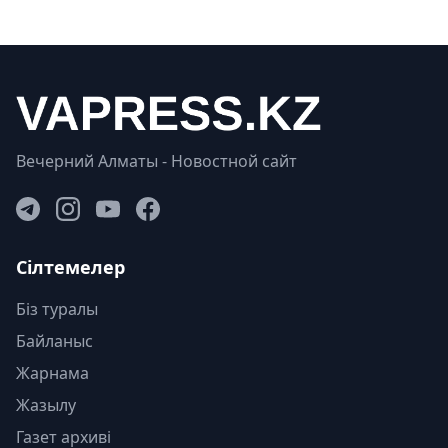
Вечерний Алматы - Новостной сайт
Сілтемелер
Біз туралы
Байланыс
Жарнама
Жазылу
Газет архиві