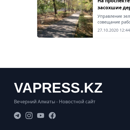
На проспект
засохшие де
Управление зел
совещание рабо
дендрологи и о
27.10.2020 12:44
Вечерний Алматы - Новостной сайт