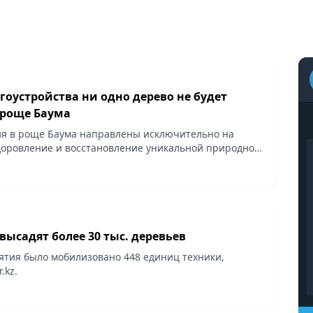
гоустройства ни одно дерево не будет
 роще Баума
я в роще Баума направлены исключительно на
доровление и восстановление уникальной природной
бщает Vecher.kz.
высадят более 30 тыс. деревьев
ятия было мобилизовано 448 единиц техники,
.kz.