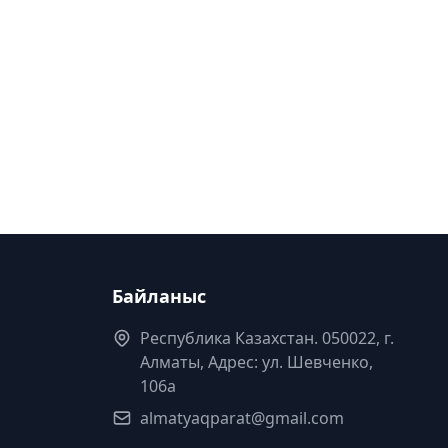
Байланыс
Республика Казахстан. 050022, г.
Алматы, Адрес: ул. Шевченко,
106а
almatyaqparat@gmail.com