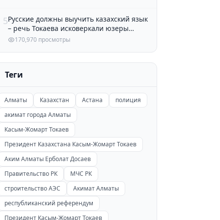
Русские должны выучить казахский язык
5
– речь Токаева исковеркали юзеры
Казнета
170,970 просмотры
Теги
Алматы
Казахстан
Астана
полиция
акимат города Алматы
Касым-Жомарт Токаев
Президент Казахстана Касым-Жомарт Токаев
Аким Алматы Ерболат Досаев
Правительство РК
МЧС РК
строительство АЭС
Акимат Алматы
республиканский референдум
Президент Касым-Жомарт Токаев