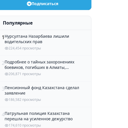
Подписаться
Популярные
Нурсултана Назарбаева лишили
1
водительских прав
224,454 просмотры
Подробнее о тайных захоронениях
2
боевиков, погибших в Алматы,
рассказали в полиции
206,871 просмотры
Пенсионный фонд Казахстана сделал
3
заявление
186,582 просмотры
Патрульная полиция Казахстана
4
перешла на усиленное дежурство
174,610 просмотры