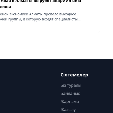
е Абая в Алматы вырубят аварийные и
ревья
еной экономики Алматы провело выездное
чей группы, в которую входят специалисты,
бщественники. Пересадка начнется 27 октября.
Сілтемелер
Біз туралы
Байланыс
Жарнама
Жазылу