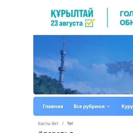
Главная
Все рубрики
Кур
Басты бет
/
Тег