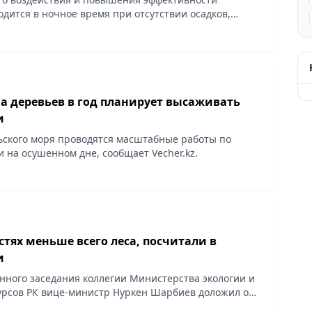
одится в ночное время при отсутствии осадков,
.kz.
а деревьев в год планирует высаживать
и
ьского моря проводятся масштабные работы по
 на осушенном дне, сообщает Vеchеr.kz.
стях меньше всего леса, посчитали в
и
нного заседания коллегии Министерства экологии и
рсов РК вице-министр Нуркен Шарбиев доложил о
го хозяйства и животного мира.