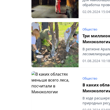
обработка пров
сообщает Veсher
02.09.2024 15:04
Общество
Три миллион
Минэкологи
В регионе Арал
лесомелиорации
01.08.2024 10:18
Общество
В каких обла
Минэкологи
В ходе расшире
природных ресу
развитии лесно
02.03.2024 02:59