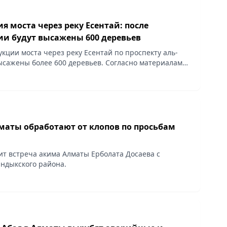
я моста через реку Есентай: после
ии будут высажены 600 деревьев
укции моста через реку Есентай по проспекту аль-
ысажены более 600 деревьев. Согласно материалам
 и лесопатологического обследования зеленых
лматы обработают от клопов по просьбам
ит встреча акима Алматы Ерболата Досаева с
ндыкского района.