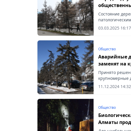
Состояние дере
патологическим
03.03.2025 16:17
Общество
Аварийные д
заменят на 
Принято решени
крупномерные д
сообщает Vecher
11.12.2024 14:32
Общество
Биологическ
Алматы продл
Для наибольшег