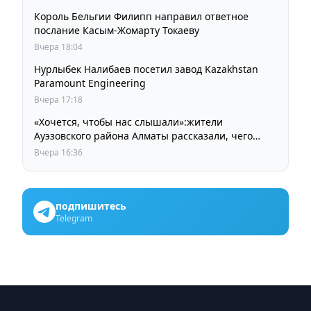
Король Бельгии Филипп направил ответное
послание Касым-Жомарту Токаеву
Вчера 18:04
Нурлыбек Налибаев посетил завод Kazakhstan
Paramount Engineering
Вчера 17:18
«Хочется, чтобы нас слышали»:жители
Ауэзовского района Алматы рассказали, чего
ждут от выборов депутатов Курултая
Вчера 16:36
подпишитесь
Telegram