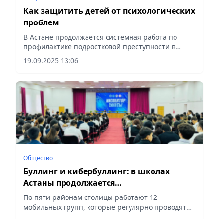
Как защитить детей от психологических
проблем
В Астане продолжается системная работа по
профилактике подростковой преступности в
рамках нарратива "Закон и порядок", сообщает
19.09.2025 13:06
Vecher.kz.
Общество
Буллинг и кибербуллинг: в школах
Астаны продолжается
профилактическая работа с учащимися
По пяти районам столицы работают 12
мобильных групп, которые регулярно проводят
встречи с учащимися школ, сообщает Vecher.kz.