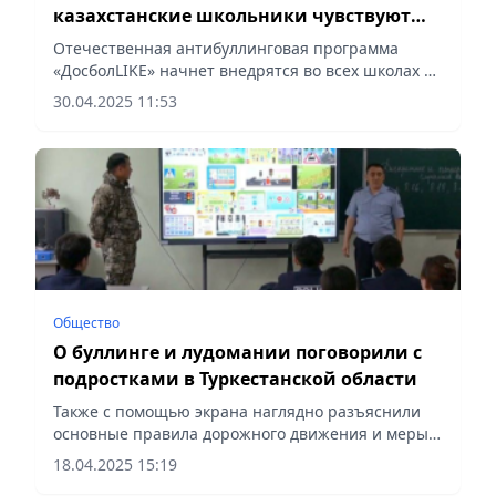
казахстанские школьники чувствуют
себя в безопасности
​Отечественная антибуллинговая программа
«ДосболLIKE» начнет внедрятся во всех школах и
колледжах уже с 1 сентября этого года, сообщает
30.04.2025 11:53
Vecher.kz.
Общество
О буллинге и лудомании поговорили с
подростками в Туркестанской области
Также с помощью экрана наглядно разъяснили
основные правила дорожного движения и меры
безопасного поведения, сообщает Vecher.kz.
18.04.2025 15:19