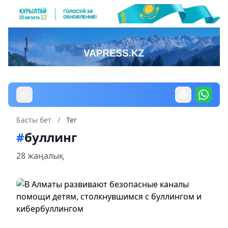
Басты бет
/
Тег
#
буллинг
28 жаңалық