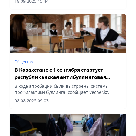
18.09.2025 15:44
Общество
В Казахстане с 1 сентября стартует
республиканская антибуллинговая
инициатива «ДосболLIKE»
В ходе апробации были выстроены системы
профилактики буллинга, сообщает Vecher.kz.
08.08.2025 09:03