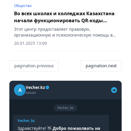
Общество
Во всех школах и колледжах Казахстана
начали функционировать QR-коды
контакт-центра 111
Этот центр предоставляет правовую,
организационную и психологическую помощь в
защите прав семьи, женщин и детей, сообщает
20.01.2025 13:09
Vecher.kz.
pagination.previous
pagination.next
Vecher.kz
A
канал
Vecher_kz
Vecher_kz
Здравствуйте! 👋
Добро пожаолвать на