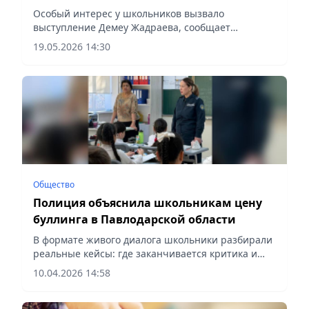
буллинга и интернет-угрозах
Особый интерес у школьников вызвало
выступление Демеу Жадраева, сообщает
vecher.kz.
19.05.2026 14:30
Общество
Полиция объяснила школьникам цену
буллинга в Павлодарской области
В формате живого диалога школьники разбирали
реальные кейсы: где заканчивается критика и
начинается преступление, сообщает Vecher.kz.
10.04.2026 14:58