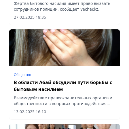
Алматы
Жертва бытового насилия имеет право вызвать
сотрудников полиции, сообщает Vecher.kz.
27.02.2025 18:35
Общество
В области Абай обсудили пути борьбы с
бытовым насилием
Взаимодействие правоохранительных органов и
общественности в вопросах противодействия
бытовому насилию позволит значительно
13.02.2025 16:10
улучшить ситуацию в регионе и создать
безопасные условия для всех...