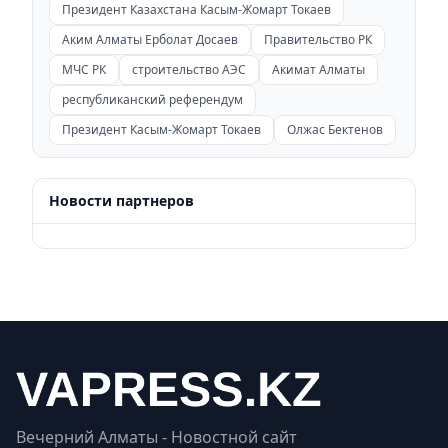
Президент Казахстана Касым-Жомарт Токаев
Аким Алматы Ерболат Досаев
Правительство РК
МЧС РК
строительство АЭС
Акимат Алматы
республиканский референдум
Президент Касым-Жомарт Токаев
Олжас Бектенов
Новости партнеров
Вечерний Алматы - Новостной сайт