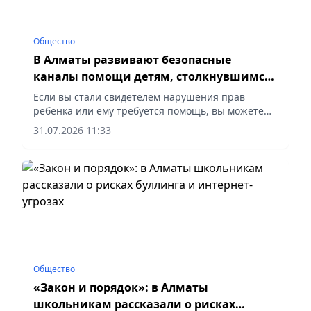
Общество
В Алматы развивают безопасные
каналы помощи детям, столкнувшимся
с буллингом и кибербуллингом
Если вы стали свидетелем нарушения прав
ребенка или ему требуется помощь, вы можете
незамедлительно обратиться по единому номеру
31.07.2026 11:33
111, сообщает корреспондент vapress.kz.
Общество
«Закон и порядок»: в Алматы
школьникам рассказали о рисках