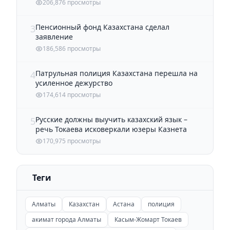
206,876 просмотры
Пенсионный фонд Казахстана сделал
3
заявление
186,586 просмотры
Патрульная полиция Казахстана перешла на
4
усиленное дежурство
174,614 просмотры
Русские должны выучить казахский язык –
5
речь Токаева исковеркали юзеры Казнета
170,975 просмотры
Теги
Алматы
Казахстан
Астана
полиция
акимат города Алматы
Касым-Жомарт Токаев