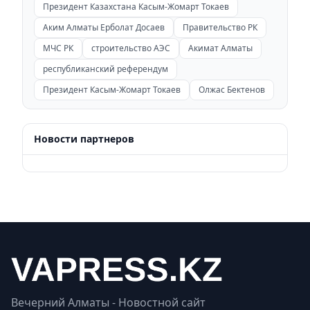
Президент Казахстана Касым-Жомарт Токаев
Аким Алматы Ерболат Досаев
Правительство РК
МЧС РК
строительство АЭС
Акимат Алматы
республиканский референдум
Президент Касым-Жомарт Токаев
Олжас Бектенов
Новости партнеров
Вечерний Алматы - Новостной сайт