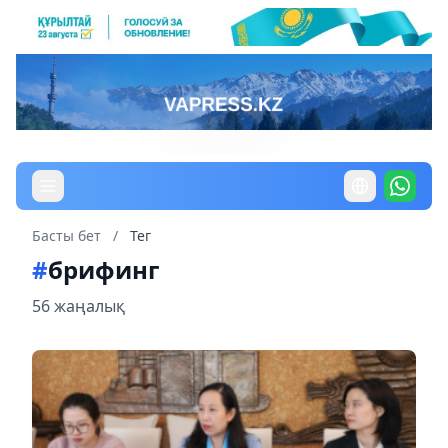
Басты бет
/
Тег
#
брифинг
56 жаңалық