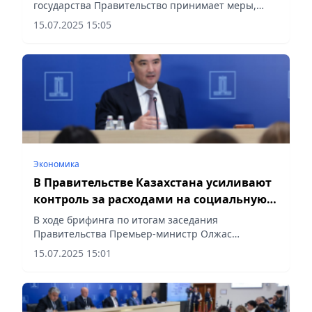
государства Правительство принимает меры,
направленные на обеспечение населения
15.07.2025 15:05
доступным жильем и сдерживание роста цен на
недвижимость. Об этом сообщил...
Экономика
В Правительстве Казахстана усиливают
контроль за расходами на социальную
сферу
В ходе брифинга по итогам заседания
Правительства Премьер-министр Олжас
Бектенов ответил на вопрос журналистов
15.07.2025 15:01
касательно расходов на социальную сферу,
сообщает Vecher.kz.