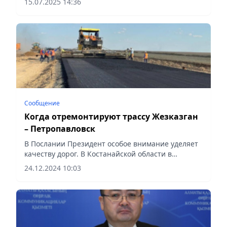
15.07.2025 14:36
налоговых обязательств бизнесом в
справедливом объеме, Vecher.kz.
Сообщение
Когда отремонтируют трассу Жезказган
– Петропавловск
В Послании Президент особое внимание уделяет
качеству дорог. В Костанайской области в
текущем году на ремонт местных автодорог
24.12.2024 10:03
выделено 36,6 млрд тенге, сообщает Vecher.kz.