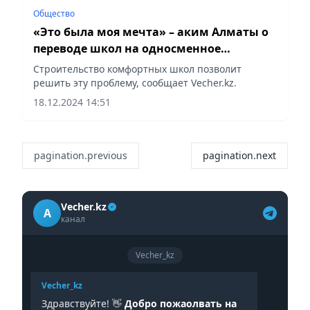
Общество
«Это была моя мечта» – аким Алматы о
переводе школ на односменное
обучение
Строительство комфортных школ позволит
решить эту проблему, сообщает Vecher.kz.
18.12.2024 14:51
pagination.previous
pagination.next
Vecher.kz
A
канал
Vecher_kz
Vecher_kz
Здравствуйте! 👋
Добро пожаолвать на