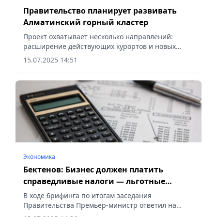
Правительство планирует развивать
Алматинский горный кластер
Проект охватывает несколько направлений:
расширение действующих курортов и новых
туристических зон, заявил Бектенов
15.07.2025 14:51
Экономика
Бектенов: Бизнес должен платить
справедливые налоги — льготные
режимы будут пересмотрены
В ходе брифинга по итогам заседания
Правительства Премьер-министр ответил на
вопрос журналистов касательно исполнения