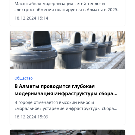
инфраструктуры
Масштабная модернизация сетей тепло- и
электроснабжения планируется в Алматы в 2025
году, сообщает Vecher.kz.
18.12.2024 15:14
Общество
В Алматы проводится глубокая
модернизация инфраструктуры сбора
ТБО
В городе отмечается высокий износ и
«моральное» устарение инфраструктуры сбора
ТБО, созданной еще в 2012 году,
18.12.2024 15:09
сообщает Vecher.kz.