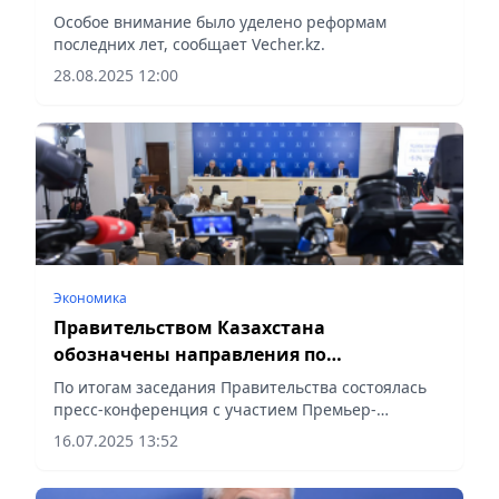
Особое внимание было уделено реформам
последних лет, сообщает Vecher.kz.
28.08.2025 12:00
Экономика
Правительством Казахстана
обозначены направления по
стимулированию роста экономики
По итогам заседания Правительства состоялась
пресс-конференция с участием Премьер-
министра РК Олжаса Бектенова, первого
16.07.2025 13:52
заместителя Премьер-министра Романа Скляра,
вице-премьеров Серика...