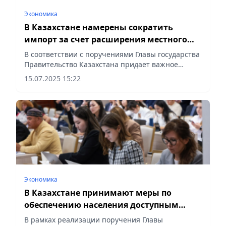
Экономика
В Казахстане намерены сократить
импорт за счет расширения местного
производства
В соответствии с поручениями Главы государства
Правительство Казахстана придает важное
значение развитию несырьевого сектора и
15.07.2025 15:22
поддержке отечественного производителя,
сообщает Vecher.kz.
Экономика
В Казахстане принимают меры по
обеспечению населения доступным
жильем и недопущению роста цен
В рамках реализации поручения Главы