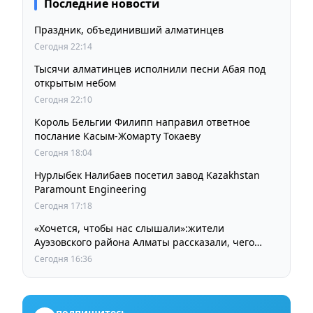
Последние новости
Праздник, объединивший алматинцев
Сегодня 22:14
Тысячи алматинцев исполнили песни Абая под
открытым небом
Сегодня 22:10
Король Бельгии Филипп направил ответное
послание Касым-Жомарту Токаеву
Сегодня 18:04
Нурлыбек Налибаев посетил завод Kazakhstan
Paramount Engineering
Сегодня 17:18
«Хочется, чтобы нас слышали»:жители
Ауэзовского района Алматы рассказали, чего
ждут от выборов депутатов Курултая
Сегодня 16:36
подпишитесь