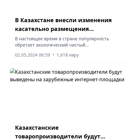
В Казахстане внесли изменения
касательно размещения
электромобилей и их зарядных
В настоящее время в стране популярность
обретает экологический чистый
станций
транспорт. Данное обстоятельство потребовало
02.05.2024 06:59
•
1,618 көру
разработку специальных норм, устанавливающих
безопасную эксплуатацию данного вида...
Казахстанские
товаропроизводители будут