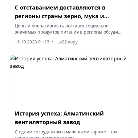
С отставанием доставляются в
регионы страны зерно, мука и
социально значимые продукты
Цены и оперативность поставок социально
значимых продуктов питания в регионы обсудили
в Правительстве на совещании под
16.10.2023 01:13
•
1,422 көру
председательством вице-премьера Серика
Жумангарина.
История успеха: Алматинский
вентиляторный завод
С одним сотрудником в маленьком гараже – так
начиналась история успеха