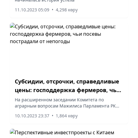
11.10.2023 05:09
•
4,298 көру
Субсидии, отсрочки, справедливые
цены: господдержка фермеров, чьи
посевы пострадали от непогоды
На расширенном заседании Комитета по
аграрным вопросам Мажилиса Парламента РК
представители Правительства, Продкорпорации,
10.10.2023 23:37
•
1,864 көру
холдинга «Байтерек» совместно с депутатами
обсудили предпринимаемые по...