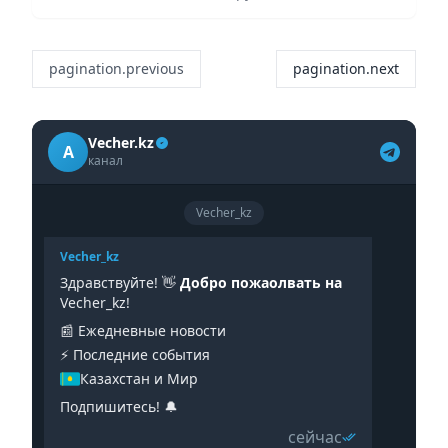
производителей сахара, председатель...
pagination.previous
pagination.next
Vecher.kz
A
канал
Vecher_kz
Vecher_kz
Здравствуйте! 👋
Добро пожаолвать на
Vecher_kz!
📰 Ежедневные новости
⚡️ Последние события
Казахстан и Мир
Подпишитесь! 🔔
сейчас