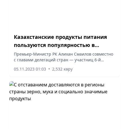
Казахстанские продукты питания
пользуются популярностью в
Центральной Азии
Премьер-Министр РК Алихан Смаилов совместно
с главами делегаций стран — участниц 6-й
Китайской международной импортной выставки
05.11.2023 01:03
•
2,532 көру
(КМИВ) в Шанхае ознакомился с
представленными на ней национальными...