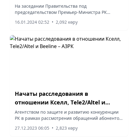
выведены на зарубежные интернет-
На заседании Правительства под
председательством Премьер-Министра РК
площадки
Алихана Смаилова рассмотрены вопросы
16.01.2024 02:52
•
2,092 көру
дальнейшего развития электронной торговли.
Начаты расследования в
отношении Кселл, Тele2/Altel и
Beeline – АЗРК
Агентством по защите и развитию конкуренции
РК в рамках рассмотрения обращений абонентов
о повышении цен в текущем
27.12.2023 06:05
•
2,823 көру
году проанализированы условия тарифных
планов и динамика изменения цен на услуги...