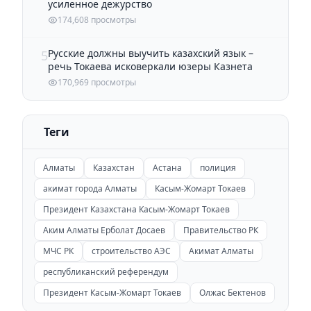
усиленное дежурство
174,608 просмотры
Русские должны выучить казахский язык –
5
речь Токаева исковеркали юзеры Казнета
170,969 просмотры
Теги
Алматы
Казахстан
Астана
полиция
акимат города Алматы
Касым-Жомарт Токаев
Президент Казахстана Касым-Жомарт Токаев
Аким Алматы Ерболат Досаев
Правительство РК
МЧС РК
строительство АЭС
Акимат Алматы
республиканский референдум
Президент Касым-Жомарт Токаев
Олжас Бектенов