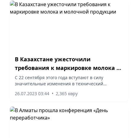
В Казахстане ужесточили
требования к маркировке молока и
молочной продукции
С 22 сентября этого года вступают в силу
значительные изменения в технический
регламент «О безопасности молока и молочной
26.07.2023 03:44
•
2,365 көру
продукции» на основе Решения Совета
Евразийской экономической комиссии....