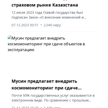
страховом рынке Казахстана
12 июля 2023 года Главой государства был
подписан Закон «О внесении изменений и
дополнений в некоторые законодательные акты
07.12.2023 00:51
•
2,040 көру
Республики Казахстан по вопросам
регулирования и развития страхового...
Мусин предлагает внедрить
космомониторинг при сдаче
объектов в эксплуатацию
Почти 93% государственных услуг оказываются в
электронном виде. По сравнению с прошлым
годом количество услуг, оказанных через
21.11.2023 23:20
•
2,430 көру