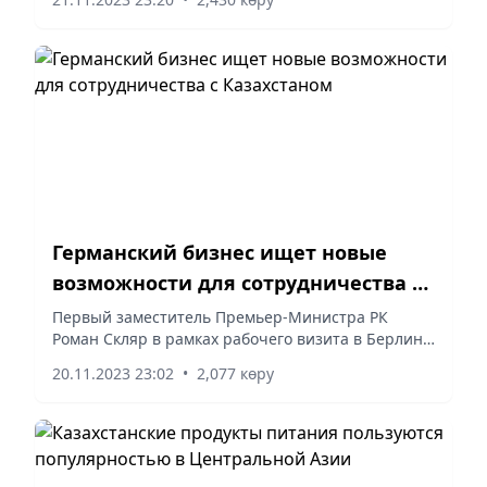
смартфоны, выросло в 6 раз. Более 50 -
оказываются через платформы...
Германский бизнес ищет новые
возможности для сотрудничества с
Казахстаном
Первый заместитель Премьер-Министра РК
Роман Скляр в рамках рабочего визита в Берлин
обсудил за круглым столом с группой немецких
20.11.2023 23:02
•
2,077 көру
компаний актуальные тенденции делового
сотрудничества двух стран.