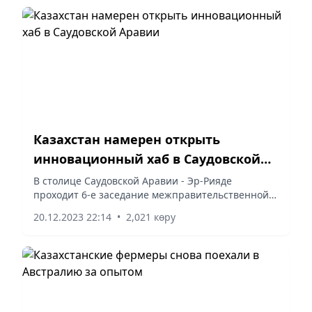
Казахстан намерен открыть
инновационный хаб в Саудовской
Аравии
В столице Саудовской Аравии - Эр-Рияде
проходит 6-е заседание межправительственной
Комиссии Казахстан - Саудовская Аравия. В
20.12.2023 22:14
•
2,021 көру
рамках мероприятия состоялось официальное
подписание протокола,...