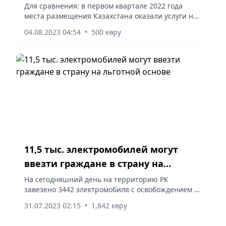
месяца
Для сравнения: в первом квартале 2022 года
места размещения Казахстана оказали услуги на
26,3 млрд тенге. С января по март 2023 года в
04.08.2023 04:54
•
500 көру
местах размещения остановились 228 тысяч
иностранных...
11,5 тыс. электромобилей могут
ввезти граждане в страну на
льготной основе
На сегодняшний день на территорию РК
завезено 3442 электромобиля с освобождением от
уплаты таможенных пошлин и налогов по
31.07.2023 02:15
•
1,842 көру
Пассажирской таможенной декларации.