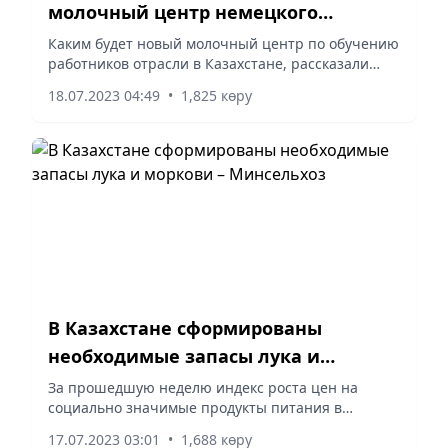
молочный центр немецкого
образца, рассказали в Германии
Каким будет новый молочный центр по обучению
работников отрасли в Казахстане, рассказали
немецкие специалисты. Представители
18.07.2023 04:49
•
1,825 көру
Министерства сельского хозяйства, компании
«Байсерке Агро», а также...
В Казахстане сформированы
необходимые запасы лука и
моркови – Минсельхоз
За прошедшую неделю индекс роста цен на
социально значимые продукты питания в
среднем по стране остался на нуле. Принимая во
17.07.2023 03:01
•
1,688 көру
внимание обращения отечественных