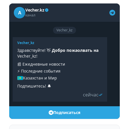
Vecher.kz
A
канал
Vecher_kz
Vecher_kz
Здравствуйте! 👋
Добро пожаолвать на
Vecher_kz!
📰 Ежедневные новости
⚡️ Последние события
Казахстан и Мир
Подпишитесь! 🔔
сейчас
Подписаться