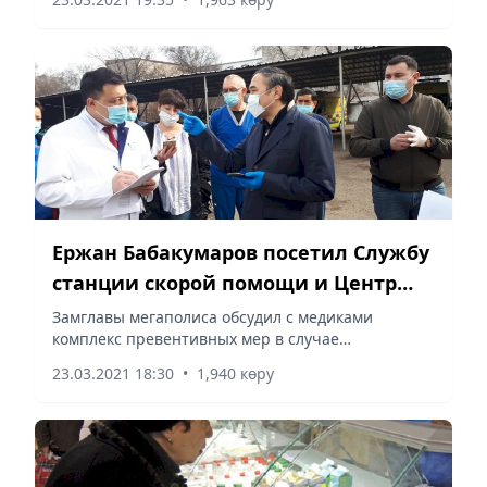
Ержан Бабакумаров посетил Службу
станции скорой помощи и Центр
телемедицины
Замглавы мегаполиса обсудил с медиками
комплекс превентивных мер в случае
дальнейшего ухудшения эпидситуации в Алматы.
23.03.2021 18:30
•
1,940 көру