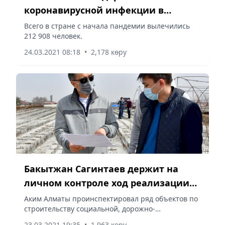
коронавирусной инфекции в
Казахстане
Всего в стране с начала пандемии вылечились
212 908 человек.
24.03.2021 08:18
•
2,178 көру
Бакытжан Сагинтаев держит на
личном контроле ход реализации
инфраструктурных проектов
Аким Алматы проинспектировал ряд объектов по
строительству социальной, дорожно-
транспортной и инженерной инфраструктуры.
23.03.2021 19:35
•
1,963 көру