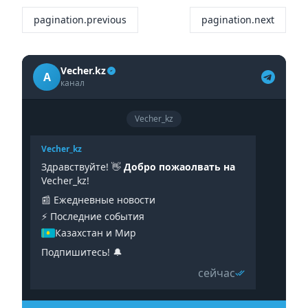
pagination.previous
pagination.next
Vecher.kz
A
канал
Vecher_kz
Vecher_kz
Здравствуйте! 👋
Добро пожаолвать на
Vecher_kz!
📰 Ежедневные новости
⚡️ Последние события
Казахстан и Мир
Подпишитесь! 🔔
сейчас