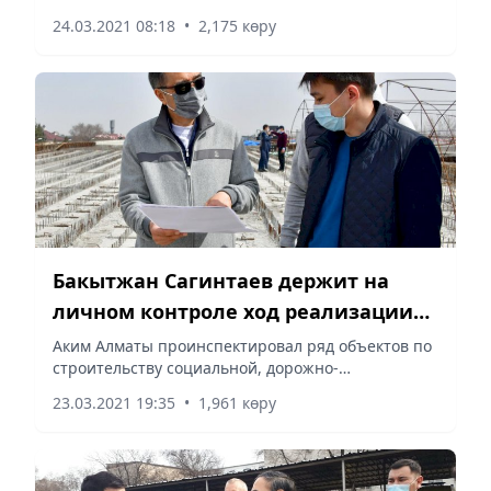
24.03.2021 08:18
•
2,175 көру
Бакытжан Сагинтаев держит на
личном контроле ход реализации
инфраструктурных проектов
Аким Алматы проинспектировал ряд объектов по
строительству социальной, дорожно-
транспортной и инженерной инфраструктуры.
23.03.2021 19:35
•
1,961 көру