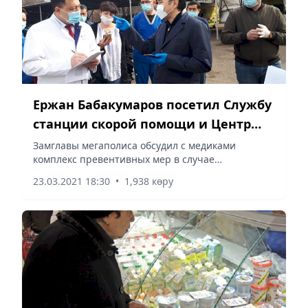
Ержан Бабакумаров посетил Службу
станции скорой помощи и Центр
телемедицины
Замглавы мегаполиса обсудил с медиками
комплекс превентивных мер в случае
дальнейшего ухудшения эпидситуации в Алматы.
23.03.2021 18:30
•
1,938 көру