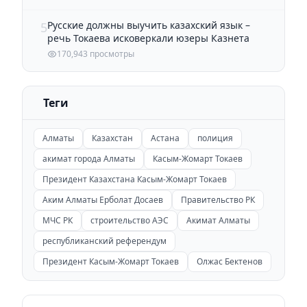
Русские должны выучить казахский язык –
5
речь Токаева исковеркали юзеры Казнета
170,943 просмотры
Теги
Алматы
Казахстан
Астана
полиция
акимат города Алматы
Касым-Жомарт Токаев
Президент Казахстана Касым-Жомарт Токаев
Аким Алматы Ерболат Досаев
Правительство РК
МЧС РК
строительство АЭС
Акимат Алматы
республиканский референдум
Президент Касым-Жомарт Токаев
Олжас Бектенов