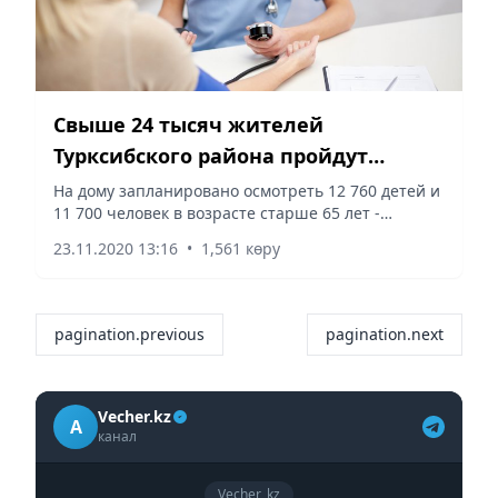
Свыше 24 тысяч жителей
Турксибского района пройдут
бесплатный профосмотр на дому
На дому запланировано осмотреть 12 760 детей и
11 700 человек в возрасте старше 65 лет -
жителей района.
23.11.2020 13:16
•
1,561 көру
pagination.previous
pagination.next
Vecher.kz
A
канал
Vecher_kz