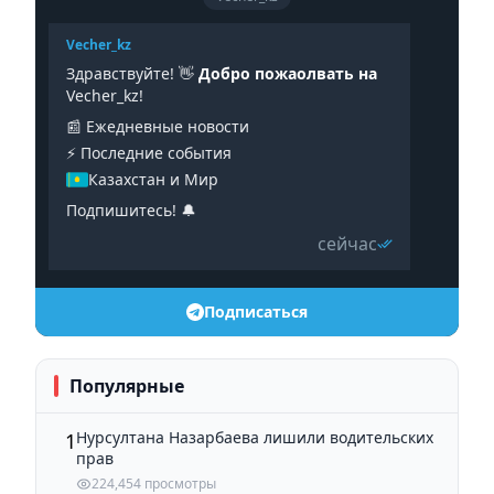
Vecher_kz
Здравствуйте! 👋
Добро пожаолвать на
Vecher_kz!
📰 Ежедневные новости
⚡️ Последние события
Казахстан и Мир
Подпишитесь! 🔔
сейчас
Подписаться
Популярные
Нурсултана Назарбаева лишили водительских
1
прав
224,454 просмотры