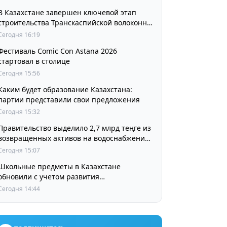
В Казахстане завершен ключевой этап
строительства Транскаспийской волоконно-
оптической линии связи
Сегодня 16:19
Фестиваль Comic Con Astana 2026
стартовал в столице
Сегодня 15:56
Каким будет образование Казахстана:
партии представили свои предложения
Сегодня 15:32
Правительство выделило 2,7 млрд теңге из
возвращенных активов на водоснабжение
сел в СКО
Сегодня 15:07
Школьные предметы в Казахстане
обновили с учетом развития
искусственного интеллекта
Сегодня 14:44