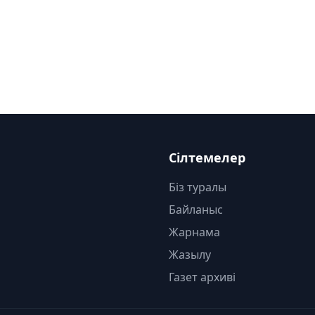
Сілтемелер
Біз туралы
Байланыс
Жарнама
Жазылу
Газет архиві