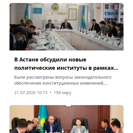
В Астане обсудили новые
политические институты в рамках
конституционной реформы 2026
Были рассмотрены вопросы законодательного
обеспечения конституционных изменений,
года
сообщает vapress.kz.
21.07.2026 10:15
•
199 көру