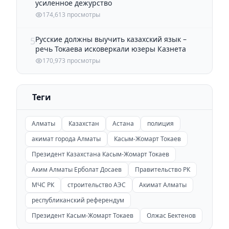
усиленное дежурство
174,613 просмотры
Русские должны выучить казахский язык –
5
речь Токаева исковеркали юзеры Казнета
170,973 просмотры
Теги
Алматы
Казахстан
Астана
полиция
акимат города Алматы
Касым-Жомарт Токаев
Президент Казахстана Касым-Жомарт Токаев
Аким Алматы Ерболат Досаев
Правительство РК
МЧС РК
строительство АЭС
Акимат Алматы
республиканский референдум
Президент Касым-Жомарт Токаев
Олжас Бектенов