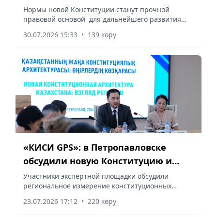
новой Конституции обсудили в
Нормы новой Конституции станут прочной
правовой основой для дальнейшего развития
Астане
института семьи, сообщает vapress.kz.
30.07.2026 15:33
•
139 көру
«КИСИ GPS»: в Петропавловске
обсудили новую Конституцию и
роль регионов в ее реализации
Участники экспертной площадки обсудили
региональное измерение конституционных
преобразований, сообщает vapress.kz.
23.07.2026 17:12
•
220 көру