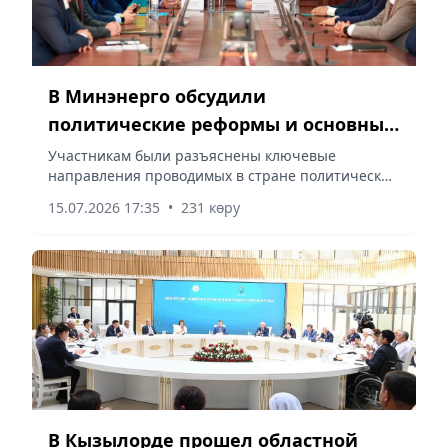
В Минэнерго обсудили
политические реформы и основные
положения новой Конституции
Участникам были разъяснены ключевые
направления проводимых в стране политических
преобразований, сообщает vapress.kz.
15.07.2026 17:35
•
231 көру
В Кызылорде прошел областной