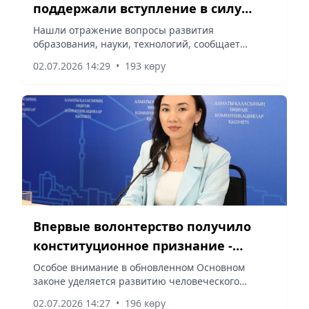
поддержали вступление в силу
новой Конституции
Нашли отражение вопросы развития
образования, науки, технологий, сообщает
корреспондент vapress.kz.
02.07.2026 14:29
•
193 көру
Впервые волонтерство получило
конституционное признание -
алматинский волонтер Багдат
Особое внимание в обновленном Основном
законе уделяется развитию человеческого
Анарбаева
капитала, сообщает корреспондент vapress.kz.
02.07.2026 14:27
•
196 көру