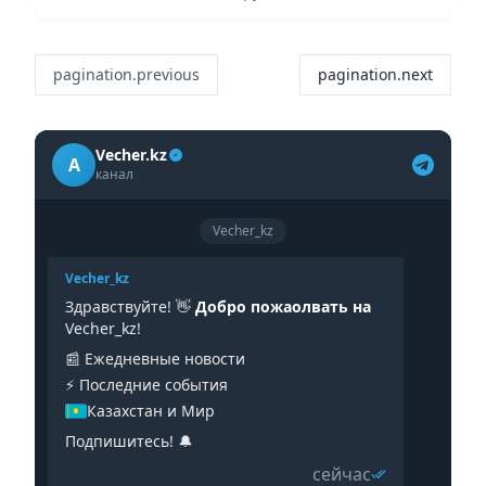
pagination.previous
pagination.next
Vecher.kz
A
канал
Vecher_kz
Vecher_kz
Здравствуйте! 👋
Добро пожаолвать на
Vecher_kz!
📰 Ежедневные новости
⚡️ Последние события
Казахстан и Мир
Подпишитесь! 🔔
сейчас