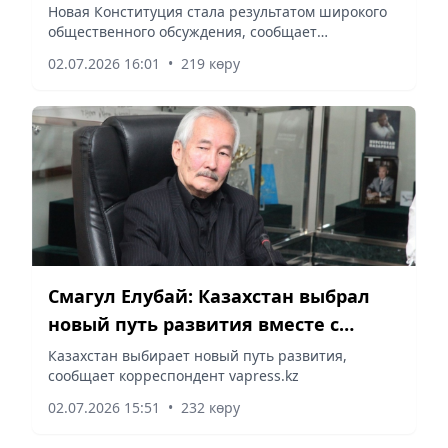
общественники о новой
Новая Конституция стала результатом широкого
общественного обсуждения, сообщает
Конституции
корреспондент vapress.kz.
02.07.2026 16:01
•
219 көру
Смагул Елубай: Казахстан выбрал
новый путь развития вместе с
новой Конституцией
Казахстан выбирает новый путь развития,
сообщает корреспондент vapress.kz
02.07.2026 15:51
•
232 көру