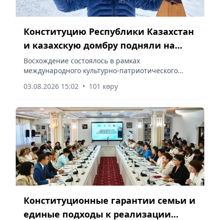
Конституцию Республики Казахстан
и казахскую домбру подняли на
вершину Памира
Восхождение состоялось в рамках
международного культурно-патриотического
проекта «Домбыра на вершинах мира», сообщает
03.08.2026 15:02
•
101 көру
vapress.kz.
Конституционные гарантии семьи и
единые подходы к реализации