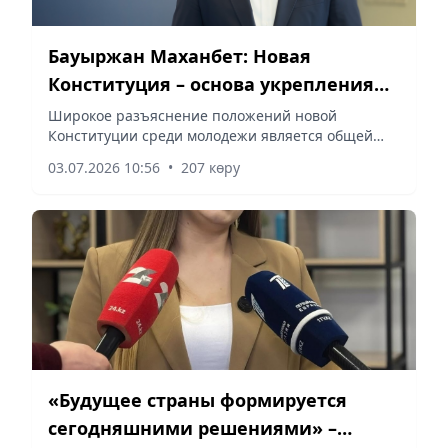
Бауыржан Маханбет: Новая
Конституция – основа укрепления
гражданской ответственности
Широкое разъяснение положений новой
Конституции среди молодежи является общей
молодежи
задачей общества, сообщает vapress.kz.
03.07.2026 10:56
•
207 көру
«Будущее страны формируется
сегодняшними решениями» –