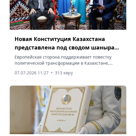
Новая Конституция Казахстана
представлена под сводом шанырака
в Брюсселе
Европейская сторона поддерживает повестку
политической трансформации в Казахстане,
сообщает корреспондент vapress.kz.
07.07.2026 11:27
•
313 көру