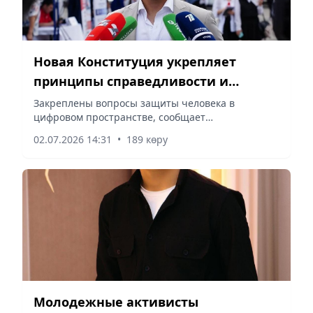
Новая Конституция укрепляет
принципы справедливости и
защиты прав граждан
Закреплены вопросы защиты человека в
цифровом пространстве, сообщает
корреспондент vapress.kz.
02.07.2026 14:31
•
189 көру
Молодежные активисты