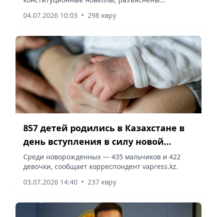
ключевые изменения Основного Закона,
04.07.2026 10:03
•
298 көру
сообщает vapress.kz.
857 детей родились в Казахстане в
день вступления в силу новой
Конституции
Среди новорожденных — 435 мальчиков и 422
девочки, сообщает корреспондент vapress.kz.
03.07.2026 14:40
•
237 көру