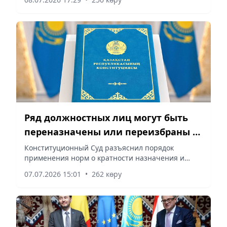
Ряд должностных лиц могут быть
переназначены или переизбраны –
Конституционный Суд
Конституционный Суд разъяснил порядок
применения норм о кратности назначения и
избрания ряда должностных лиц, сообщает
07.07.2026 15:01
•
262 көру
vapress.kz.