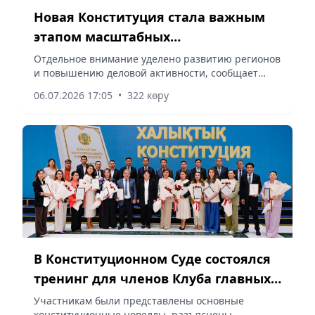
Новая Конституция стала важным
этапом масштабных
преобразований в Казахстане
Отдельное внимание уделено развитию регионов
и повышению деловой активности, сообщает
vapress.kz.
06.07.2026 17:05
•
322 көру
В Конституционном Суде состоялся
тренинг для членов Клуба главных
редакторов и представителей СМИ
Участникам были представлены основные
конституционные новеллы, разъяснены