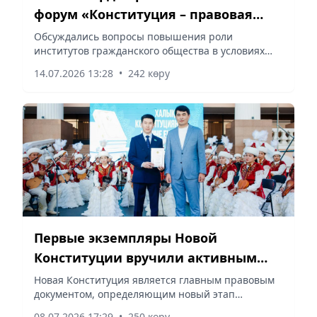
форум «Конституция – правовая
основа развития гражданского
Обсуждались вопросы повышения роли
институтов гражданского общества в условиях
общества»
новой Конституции, сообщает vapress.kz.
14.07.2026 13:28
•
242 көру
Первые экземпляры Новой
Конституции вручили активным
молодым людям Атырау
Новая Конституция является главным правовым
документом, определяющим новый этап
развития государства, сообщает vapress.kz.
08.07.2026 17:29
•
250 көру