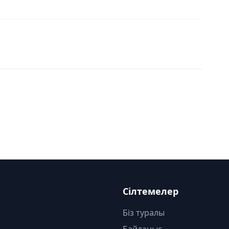
Сілтемелер
Біз туралы