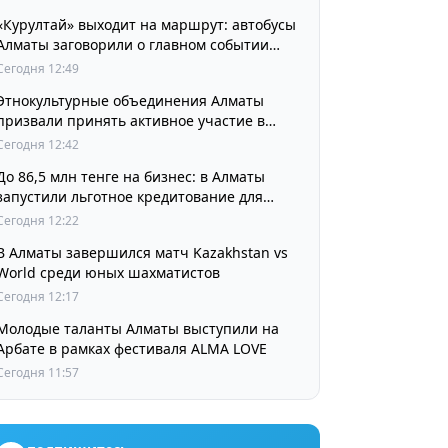
«Курултай» выходит на маршрут: автобусы
Алматы заговорили о главном событии
августа
Сегодня 12:49
Этнокультурные объединения Алматы
призвали принять активное участие в
выборах
Сегодня 12:42
До 86,5 млн тенге на бизнес: в Алматы
запустили льготное кредитование для
предпринимателей
Сегодня 12:22
В Алматы завершился матч Kazakhstan vs
World среди юных шахматистов
Сегодня 12:17
Молодые таланты Алматы выступили на
Арбате в рамках фестиваля ALMA LOVE
Сегодня 11:57