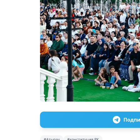
Подпи
#Атырау
#конституция РК