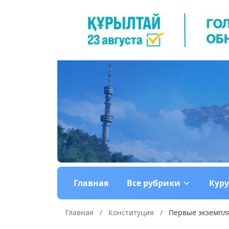
Главная
Все рубрики
Кур
Главная
/
Конституция
/
Первые экземпля