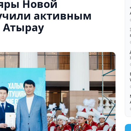
яры Новой
учили активным
 Атырау