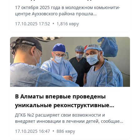
для чистоты планеты!
17 октября 2025 года в молодежном комьюнити-
центре Ауэзовского района прошла
экологическая акция «Plastic Hunt» в рамках
17.10.2025 17:52
•
1,816 көру
республиканской кампании «Таза Қазақстан»,
сообщает Vecher.kz.
В Алматы впервые проведены
уникальные реконструктивные
операции детям с редкими
ДГКБ №2 расширяет свои возможности и
внедряет инновации в лечении детей, сообщает
ортопедическими патологиями
Vecher.kz.
17.10.2025 16:47
•
886 көру