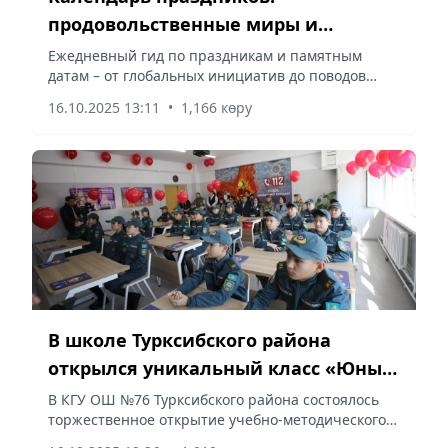
продовольственные миры и
здоровье через питание – 16
Ежедневный гид по праздникам и памятным
датам – от глобальных инициатив до поводов
октября
задуматься о здоровье, сообщает Vecher.kz.
16.10.2025 13:11
•
1,166 көру
В школе Турксибского района
открылся уникальный класс «Юный
спасатель»
В КГУ ОШ №76 Турксибского района состоялось
торжественное открытие учебно-методического
класса «Юный спасатель», приуроченное к 30-