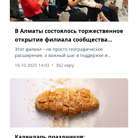
В Алматы состоялось торжественное
открытие филиала сообщества
женщин-предпринимательниц
Этот филиал – не просто географическое
расширение, а важный шаг в поддержке и
UMAI
развитии женского предпринимательства по
16.10.2025 14:03
•
362 көру
всей стране, словно плодородная почва для
ростков новых идей, сообщает Vecher.kz.
Календарь праздников: