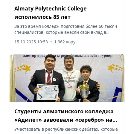
Almaty Polytechnic Collegе
исполнилось 85 лет
За это время колледж подготовил более 60 тысяч
специалистов, которые внесли свой вклад в
развитие промышленности, кино, телевидения,
15.10.2025 10:53
•
1,362 көру
IT-сферы и цифровой экономики Казахстана. В
данное время в нем...
Студенты алматинского колледжа
«Адилет» завоевали «серебро» на
республиканском дебатном турнире
Участвовать в республиканских дебатах, которые