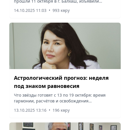
прошли 11 октября в г. Балхаш, изъявили
желание 10 студенческих команд из разных
14.10.2025 11:03
•
993 көру
регионов. Однако, по некоторым
обстоятельствам, не смогли приехать 4...
Астрологический прогноз: неделя
под знаком равновесия
Что звёзды готовят с 13 по 19 октября: время
гармонии, расчётов и освобождения
пространства для нового. Астролог Жазира
13.10.2025 13:16
•
196 көру
Сербаева поделилась с читателями «Vecher.kz»
прогнозом и ответила, что...