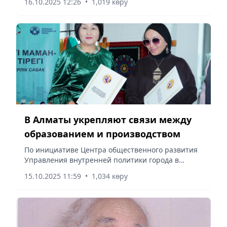
16.10.2025 12:26
•
1,019 көру
летию МЧС РК и Дню Республики Казахстан,
сообщает Vecher.kz.
В Алматы укрепляют связи между
образованием и производством
По инициативе Центра общественного развития
Управления внутренней политики города в
рамках Года рабочих профессий состоялся
15.10.2025 11:59
•
1,034 көру
мастер-класс «Білікті маман – ел тірегі», сообщает
Vecher.kz.