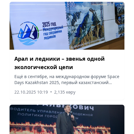
Арал и ледники – звенья одной
экологической цепи
Ещё в сентябре, на международном форуме Space
Days Kazakhstan 2025, первый казахстанский
космонавт Талгат Аубакиров напомнил, что
22.10.2025 10:19
•
2,135 көру
проблемы экологии Земли стали для него
очевидны ещё во время...