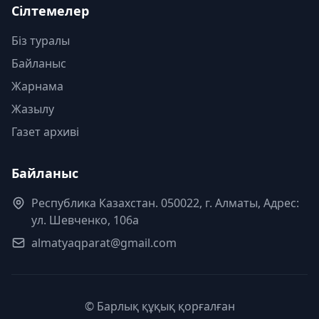
Сілтемелер
Біз туралы
Байланыс
Жарнама
Жазылу
Газет архиві
Байланыс
Республика Казахстан. 050022, г. Алматы, Адрес:
ул. Шевченко, 106а
almatyaqparat@gmail.com
© Барлық құқық қорғалған