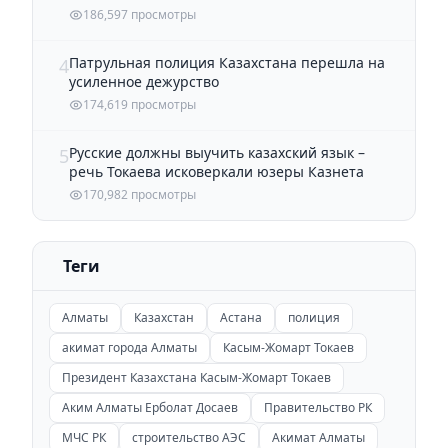
186,597 просмотры
Патрульная полиция Казахстана перешла на
4
усиленное дежурство
174,619 просмотры
Русские должны выучить казахский язык –
5
речь Токаева исковеркали юзеры Казнета
170,982 просмотры
Теги
Алматы
Казахстан
Астана
полиция
акимат города Алматы
Касым-Жомарт Токаев
Президент Казахстана Касым-Жомарт Токаев
Аким Алматы Ерболат Досаев
Правительство РК
МЧС РК
строительство АЭС
Акимат Алматы