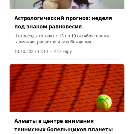
Астрологический прогноз: неделя
под знаком равновесия
Что звёзды готовят с 13 по 19 октября: время
гармонии, расчётов и освобождения
пространства для нового. Астролог Жазира
13.10.2025 12:10
•
447 көру
Сербаева поделилась с читателями Vecher.kz
прогнозом и ответила, что ожидать...
Алматы в центре внимания
теннисных болельщиков планеты