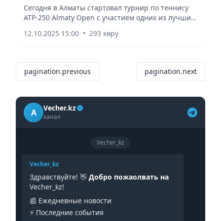
Сегодня в Алматы стартовал турнир по теннису
ATP-250 Almaty Open с участием одних из лучших
теннисистов планеты и Казахстана, сообщает
12.10.2025 15:00
•
293 көру
Vecher.kz.
pagination.previous
pagination.next
Vecher.kz
A
канал
Vecher_kz
Vecher_kz
Здравствуйте! 👋
Добро пожаолвать на
Vecher_kz!
📰 Ежедневные новости
⚡️ Последние события