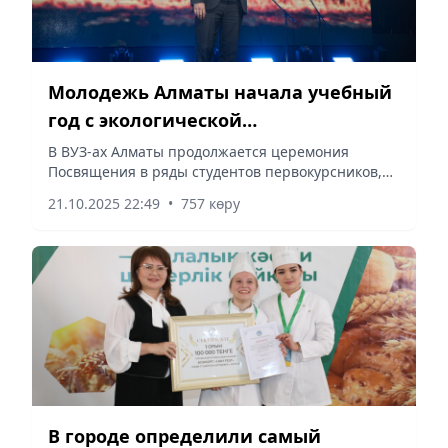
Молодежь Алматы начала учебный
год с экологической
ответственности и заботы о
В ВУЗ-ах Алматы продолжается церемония
Посвящения в ряды студентов первокурсников,
будущем страны
сообщает Vecher.kz.
21.10.2025 22:49
•
757 көру
В городе определили самый