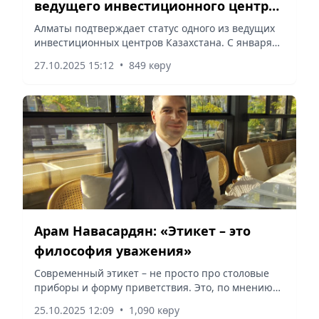
ведущего инвестиционного центра
страны
Алматы подтверждает статус одного из ведущих
инвестиционных центров Казахстана. С января
по сентябрь этого года в основной капитал города
27.10.2025 15:12
•
849 көру
привлечено 1,5 трлн тенге инвестиций, из
которых объем...
Арам Навасардян: «Этикет – это
философия уважения»
Современный этикет – не просто про столовые
приборы и форму приветствия. Это, по мнению
исследователя Арама Навасардяна, один из
25.10.2025 12:09
•
1,090 көру
способов вернуть в общество баланс, уважение и