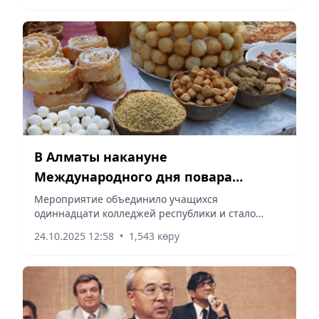
внутреннюю культуру.
В Алматы накануне
Международного дня повара
прошел II Республиканский
Мероприятие объединило учащихся
одиннадцати колледжей республики и стало
«Бауырсақ Fest-2025»
частью мероприятий, направленных на
24.10.2025 12:58
•
1,543 көру
сохранение национальных традиций и развитие
профессиональных компетенций студентов в...