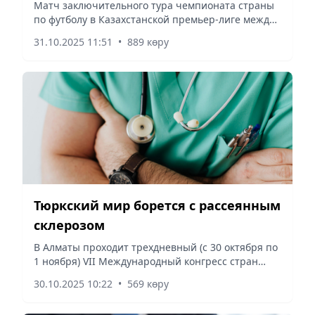
Матч заключительного тура чемпионата страны
по футболу в Казахстанской премьер-лиге между
«Кайратом» и «Астаной» подарил алматинцам,
31.10.2025 11:51
•
889 көру
заполнившим трибуны Центрального стадиона,
отличное зрелище под...
Тюркский мир борется с рассеянным
склерозом
В Алматы проходит трехдневный (с 30 октября по
1 ноября) VII Международный конгресс стран
тюркского мира по рассеянному склерозу (РС),
30.10.2025 10:22
•
569 көру
сообщает Vecher.kz.