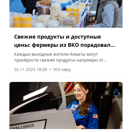
Свежие продукты и доступные
цены: фермеры из ВКО порадовали
алматинцев на еженедельной
Каждые выходные жители Алматы могут
приобрести свежие продукты напрямую от
ярмарке
фермеров регионов — без посредников и по
02.11.2025 18:00
•
903 көру
ценам на 15–20% ниже среднерыночных,
сообщает Vecher.kz.