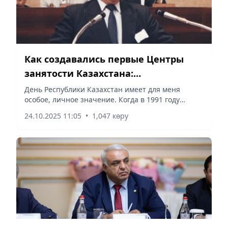
Как создавались первые Центры
занятости Казахстана:
воспоминания Бахтияра Камалова
День Республики Казахстан имеет для меня
особое, личное значение. Когда в 1991 году
распался Советский Союз, я работал заведующим
24.10.2025 11:05
•
1,047 көру
отделом организационной работы Московского
районного комитета...