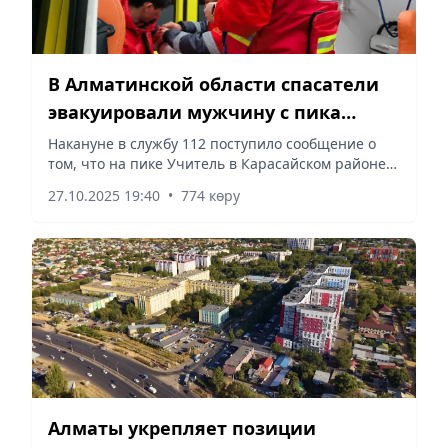
В Алматинской области спасатели
эвакуировали мужчину с пика
Учитель
Накануне в службу 112 поступило сообщение о
том, что на пике Учитель в Карасайском районе
Алматинской области мужчина 1999 года
27.10.2025 19:40
•
774 көру
рождения получил травму руки и не мог
самостоятельно спуститься с...
Алматы укрепляет позиции