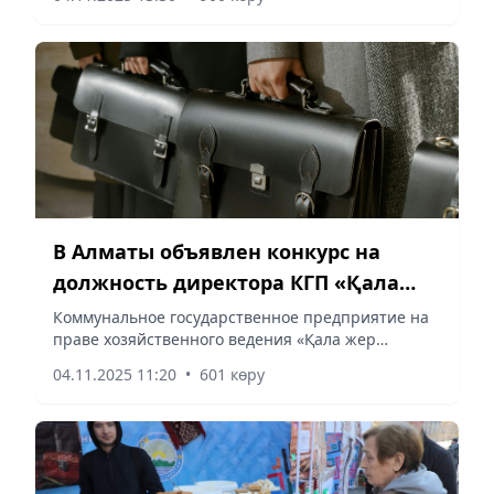
Оспаналиева была приглашена на
торжественную церемонию...
В Алматы объявлен конкурс на
должность директора КГП «Қала
жер орталығы»
Коммунальное государственное предприятие на
праве хозяйственного ведения «Қала жер
орталығы» Управления земельных отношений
04.11.2025 11:20
•
601 көру
г.Алматы, г.Алматы, ул. Толе би, 155, телефон
8 727 378 45 28.