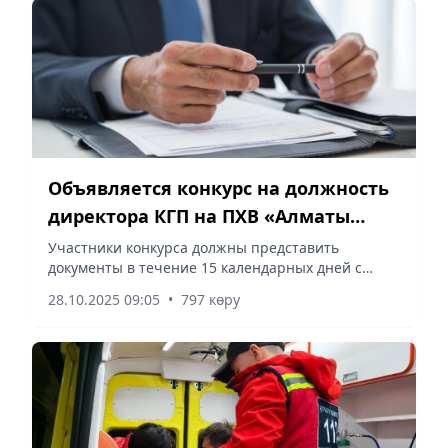
Объявляется конкурс на должность
директора КГП на ПХВ «Алматы
паркинг»
Участники конкурса должны представить
документы в течение 15 календарных дней с
момента публикации объявления, сообщает
28.10.2025 09:05
•
797 көру
Vecher.kz.