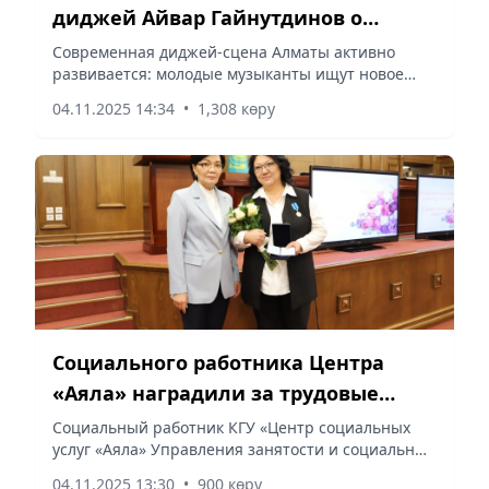
диджей Айвар Гайнутдинов о
культурной сцене Алматы
Современная диджей-сцена Алматы активно
развивается: молодые музыканты ищут новое
звучание, формируют атмосферу города и
04.11.2025 14:34
•
1,308 көру
объединяют вокруг себя слушателей, сообщает
Vecher.kz.
Социального работника Центра
«Аяла» наградили за трудовые
заслуги
Социальный работник КГУ «Центр социальных
услуг «Аяла» Управления занятости и социальных
программ города Алматы Жаннат Нуржановна
04.11.2025 13:30
•
900 көру