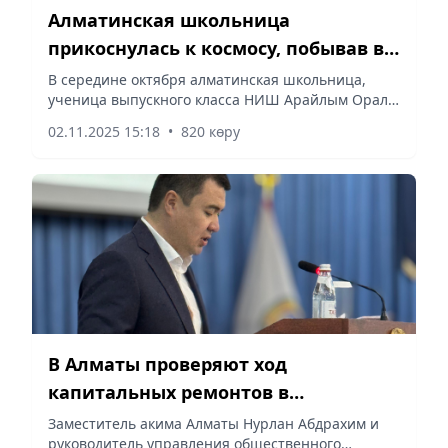
Алматинская школьница
прикоснулась к космосу, побывав в
США
В середине октября алматинская школьница,
ученица выпускного класса НИШ Арайлым Орал
побывала в американском Хантсвилле, что в
02.11.2025 15:18
•
820 көру
штате Алабама, считающемся городом
ракетостроителей, сообщает Vecher.kz.
В Алматы проверяют ход
капитальных ремонтов в
медорганизациях
Заместитель акима Алматы Нурлан Абдрахим и
руководитель управления общественного