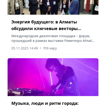
Энергия будущего: в Алматы
обсудили ключевые векторы
развития отрасли
Международная диалоговая площадка – форум,
прошедший в рамках выставки Powerexpo Almaty,
стал одним из наиболее значимых событий в
05.11.2025 14:49
•
709 көру
сфере энергетики Казахстана и всего региона,
сообщает Vecher.kz.
Музыка, люди и ритм города: