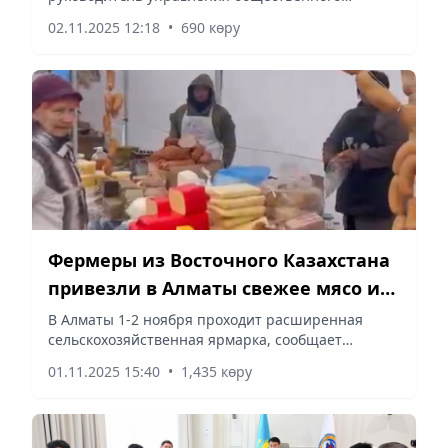
здравоохранения Марат Пашимов провели
02.11.2025 12:18
•
690 көру
совещание по вопросам, связанным с объектами
здравоохранения города, сообщает...
Фермеры из Восточного Казахстана
привезли в Алматы свежее мясо и
натуральный мед по доступным
В Алматы 1-2 ноября проходит расширенная
сельскохозяйственная ярмарка, сообщает
ценам
Vecher.kz.
01.11.2025 15:40
•
1,435 көру