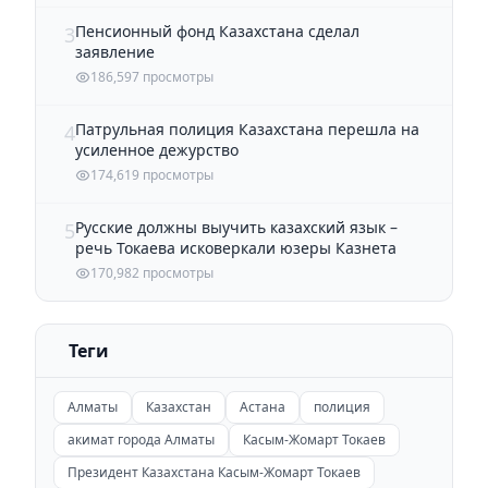
Пенсионный фонд Казахстана сделал
3
заявление
186,597 просмотры
Патрульная полиция Казахстана перешла на
4
усиленное дежурство
174,619 просмотры
Русские должны выучить казахский язык –
5
речь Токаева исковеркали юзеры Казнета
170,982 просмотры
Теги
Алматы
Казахстан
Астана
полиция
акимат города Алматы
Касым-Жомарт Токаев
Президент Казахстана Касым-Жомарт Токаев