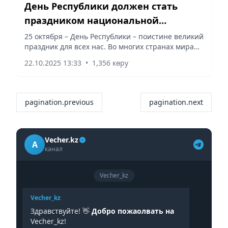
День Республики должен стать
праздником национальной
гордости для каждого – Р. Мирзоев
25 октября – День Республики – поистине великий
праздник для всех нас. Во многих странах мира
именно День Республики считается главным
22.10.2025 13:33
•
1,356 көру
национальным торжеством. Сегодня новое
политическое...
pagination.previous
pagination.next
Vecher.kz
A
канал
Vecher_kz
Vecher_kz
Здравствуйте! 👋
Добро пожаолвать на
Vecher_kz!