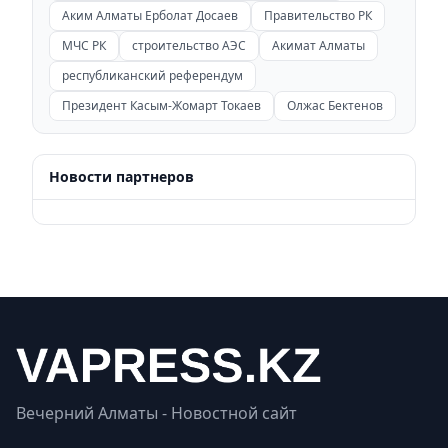
Аким Алматы Ерболат Досаев
Правительство РК
МЧС РК
строительство АЭС
Акимат Алматы
республиканский референдум
Президент Касым-Жомарт Токаев
Олжас Бектенов
Новости партнеров
Вечерний Алматы - Новостной сайт