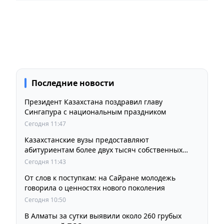
Последние новости
Президент Казахстана поздравил главу
Сингапура с национальным праздником
Сегодня 11:47
Казахстанские вузы предоставляют
абитуриентам более двух тысяч собственных
образовательных грантов
Сегодня 11:43
От слов к поступкам: на Сайране молодежь
говорила о ценностях нового поколения
Сегодня 10:50
В Алматы за сутки выявили около 260 грубых