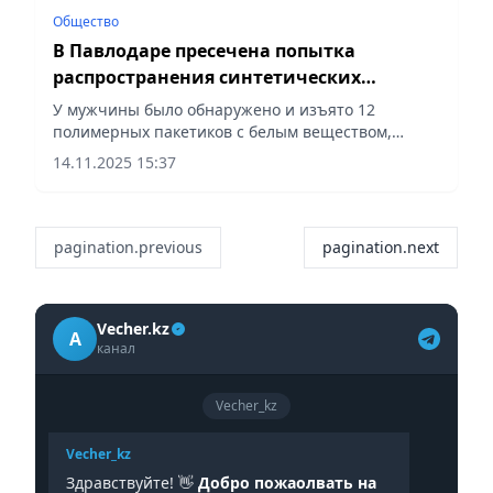
Общество
В Павлодаре пресечена попытка
распространения синтетических
наркотиков
У мужчины было обнаружено и изъято 12
полимерных пакетиков с белым веществом,
сообщает Vecher.kz.
14.11.2025 15:37
pagination.previous
pagination.next
Vecher.kz
A
канал
Vecher_kz
Vecher_kz
Здравствуйте! 👋
Добро пожаолвать на