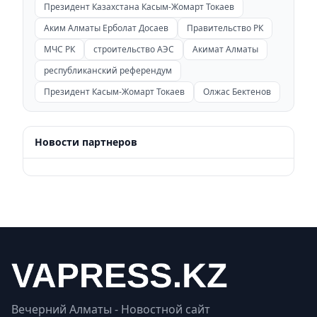
Президент Казахстана Касым-Жомарт Токаев
Аким Алматы Ерболат Досаев
Правительство РК
МЧС РК
строительство АЭС
Акимат Алматы
республиканский референдум
Президент Касым-Жомарт Токаев
Олжас Бектенов
Новости партнеров
Вечерний Алматы - Новостной сайт