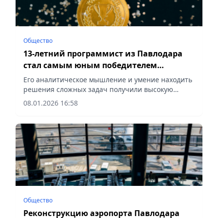
Общество
13-летний программист из Павлодара
стал самым юным победителем
республиканской олимпиады
Его аналитическое мышление и умение находить
решения сложных задач получили высокую
оценку жюри, сообщает Vecher.kz.
08.01.2026 16:58
Общество
Реконструкцию аэропорта Павлодара