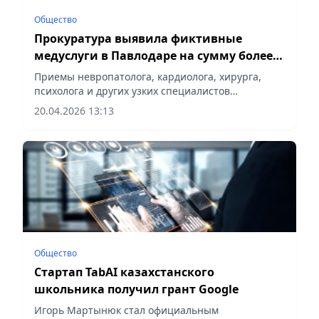
Общество
Прокуратура выявила фиктивные
медуслуги в Павлодаре на сумму более
100 млн тенге
Приемы невропатолога, кардиолога, хирурга,
психолога и других узких специалистов
«проведены» умершим лицам. сообщает
20.04.2026 13:13
корреспондент vecher.kz.
Общество
Стартап TabAI казахстанского
школьника получил грант Google
Игорь Мартынюк стал официальным