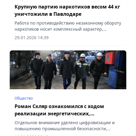
Крупную партию наркотиков весом 44 кг
уничтожили в Павлодаре
Работа по противодействию незаконному обороту
наркотиков носит комплексный характер,
сообщает Vecher.kz.
29.01.2026 14:39
Общество
Роман Скляр ознакомился с ходом
реализации энергетических,
промышленных и социальных проектов
Отдельное внимание уделено цифровизации и
Павлодарской области
повышению промышленной безопасности,
сообщает Vecher.kz.